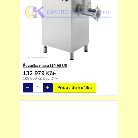
Řezačka masa MP 98 U5
132 979 Kč
/
ks
109 900 Kč
bez DPH
Přidat do košíku