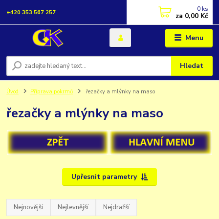
0
ks
+420 353 567 257
za
0,00 Kč
Menu
Hledat
Úvod
Příprava pokrmů
řezačky a mlýnky na maso
řezačky a mlýnky na maso
Upřesnit parametry
Nejnovější
Nejlevnější
Nejdražší