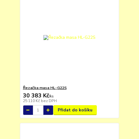
Řezačka masa HL-G22S
30 383 Kč
/
ks
25 110 Kč
bez DPH
Přidat do košíku