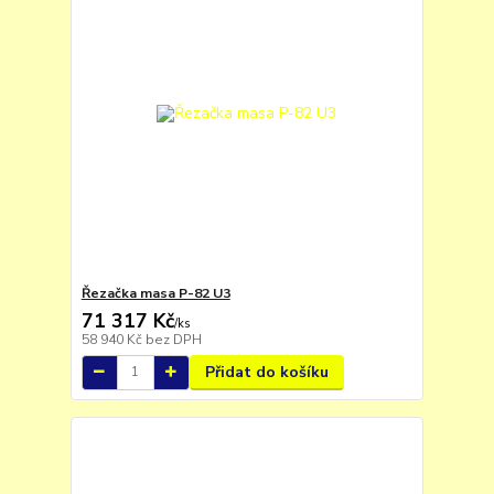
Řezačka masa P-82 U3
71 317 Kč
/
ks
58 940 Kč
bez DPH
Přidat do košíku