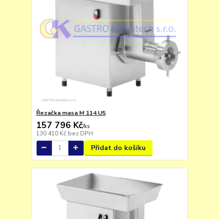
Řezačka masa M 114 U5
157 796 Kč
/
ks
130 410 Kč
bez DPH
Přidat do košíku