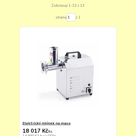
Zobrazuji 1-13 z 13
strana
z 1
Elektrický mlýnek na maso
18 017 Kč
/
ks
14 890 Kč
bez DPH