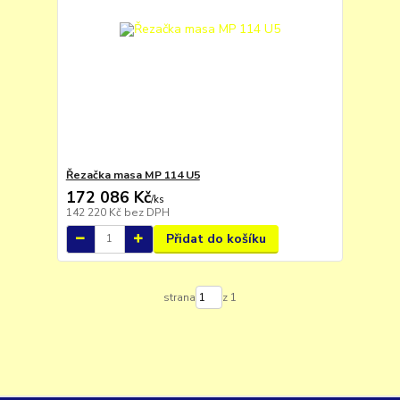
Řezačka masa MP 114 U5
172 086 Kč
/
ks
142 220 Kč
bez DPH
Přidat do košíku
strana
z 1