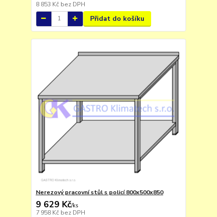
8 853 Kč
bez DPH
Přidat do košíku
Nerezový pracovní stůl s policí 800x500x850
9 629 Kč
/
ks
7 958 Kč
bez DPH