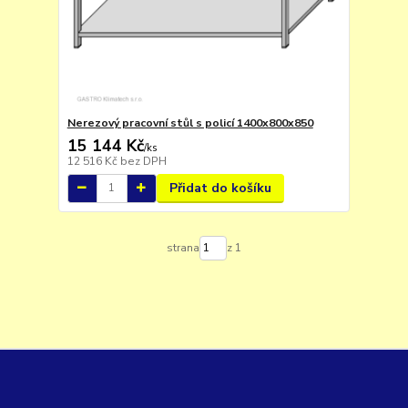
Nerezový pracovní stůl s policí 1400x800x850
15 144 Kč
/
ks
12 516 Kč
bez DPH
Přidat do košíku
strana
z 1