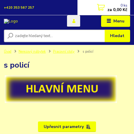
0
ks
+420 353 567 257
za
0,00 Kč
Menu
Hledat
Úvod
Nerezový nábytek
Pracovní stoly
s policí
s policí
Upřesnit parametry