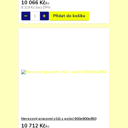
10 066 Kč
/
ks
8 319 Kč
bez DPH
Přidat do košíku
Nerezový pracovní stůl s policí 600x800x850
10 712 Kč
/
ks