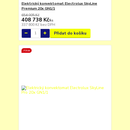
Elektrický konvektomat Electrolux SkyLine
Premium 20x GN1/1
654 005 Kč
408 738 Kč
/
ks
337 800 Kč
bez DPH
Přidat do košíku
Akce