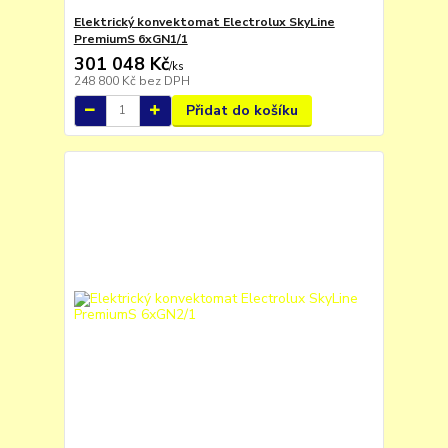
Elektrický konvektomat Electrolux SkyLine
PremiumS 6xGN1/1
301 048 Kč
/
ks
248 800 Kč
bez DPH
Přidat do košíku