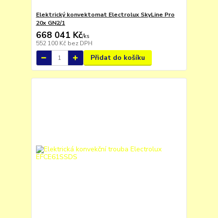
Elektrický konvektomat Electrolux SkyLine Pro
20x GN2/1
668 041 Kč
/
ks
552 100 Kč
bez DPH
Přidat do košíku