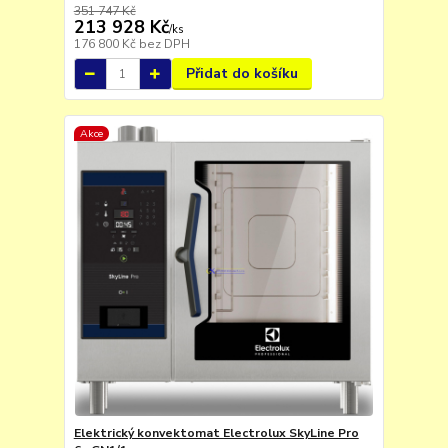
351 747 Kč
213 928 Kč
/
ks
176 800 Kč
bez DPH
Přidat do košíku
Akce
Elektrický konvektomat Electrolux SkyLine Pro