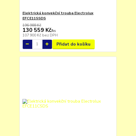
Elektrická konvekční trouba Electrolux
EFCE11SSDS
196 988 Kč
130 559 Kč
/
ks
107 900 Kč
bez DPH
Přidat do košíku