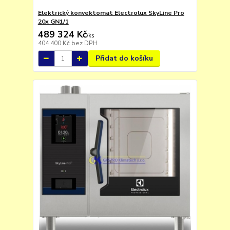
Elektrický konvektomat Electrolux SkyLine Pro
20x GN1/1
489 324 Kč
/
ks
404 400 Kč
bez DPH
Přidat do košíku