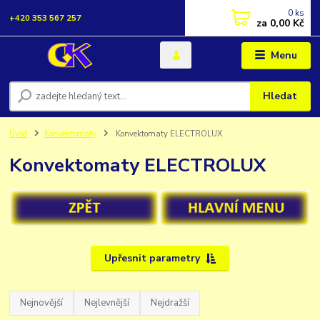
0
ks
+420 353 567 257
za
0,00 Kč
Menu
Hledat
Úvod
Konvektomaty
Konvektomaty ELECTROLUX
Konvektomaty ELECTROLUX
Upřesnit parametry
Nejnovější
Nejlevnější
Nejdražší