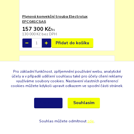
Plynová konvekční trouba Electrolux
EFCG61CSAS
157 300 Kč
/
ks
130 000 Kč
bez DPH
Přidat do košíku
Pro základní funkčnost, zpříjemnění používání webu, analytické
účely a v případě udělení souhlasu také pro účely cílení reklamy
využíváme soubory cookies. Nastavení vlastních preferencí
cookies můžete kdykoli upravit odkazem ve spodní části stránek.
Souhlasím
Nastavení
Souhlas můžete odmítnout
zde
.