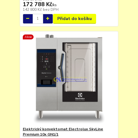
172 788 Kč
/
ks
142 800 Kč
bez DPH
Přidat do košíku
Akce
Elektrický konvektomat Electrolux SkyLine
Premium 10x GN1/1