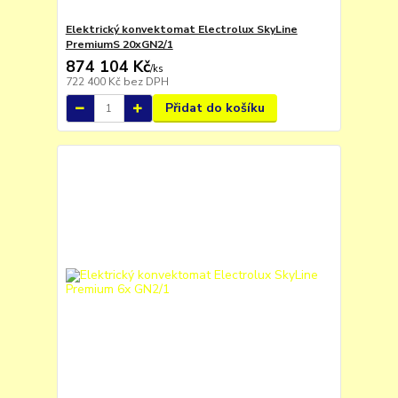
Elektrický konvektomat Electrolux SkyLine
PremiumS 20xGN2/1
874 104 Kč
/
ks
722 400 Kč
bez DPH
Přidat do košíku