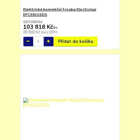
Elektrická konvekční trouba Electrolux
EFCE61SSDS
157 300 Kč
103 818 Kč
/
ks
85 800 Kč
bez DPH
Přidat do košíku