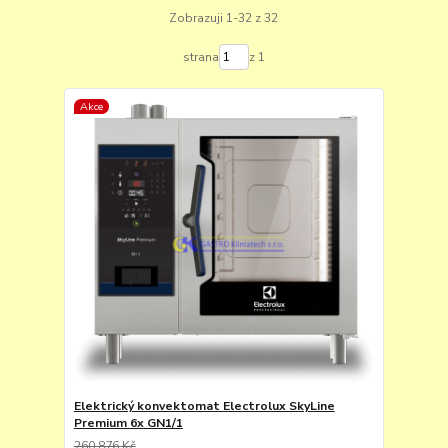
Zobrazuji 1-32 z 32
strana
z 1
Akce
Elektrický konvektomat Electrolux SkyLine
Premium 6x GN1/1
260 876 Kč