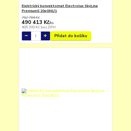
Elektrický konvektomat Electrolux SkyLine
PremiumS 20xGN1/1
762 784 Kč
490 413 Kč
/
ks
405 300 Kč
bez DPH
Přidat do košíku