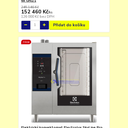
6x GN1/1
245 146 Kč
152 460 Kč
/
ks
126 000 Kč
bez DPH
Přidat do košíku
Akce
Elektrický konvektomat Electrolux SkyLine Pro