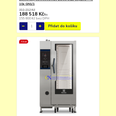
10x GN1/1
311 212 Kč
188 518 Kč
/
ks
155 800 Kč
bez DPH
Přidat do košíku
Akce