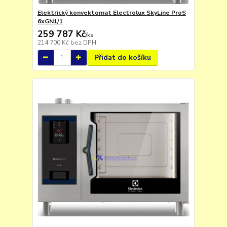
Elektrický konvektomat Electrolux SkyLine ProS
6xGN1/1
259 787 Kč
/
ks
214 700 Kč
bez DPH
Přidat do košíku