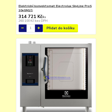
Elektrický konvektomat Electrolux SkyLine ProS
10xGN1/1
314 721 Kč
/
ks
260 100 Kč
bez DPH
Přidat do košíku