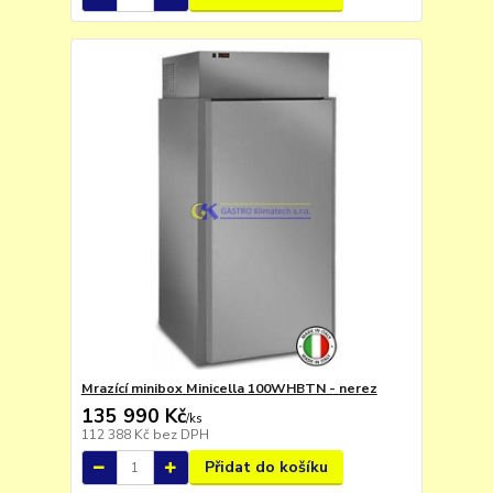
Mrazící minibox Minicella 100WHBTN - nerez
135 990 Kč
/
ks
112 388 Kč
bez DPH
Přidat do košíku