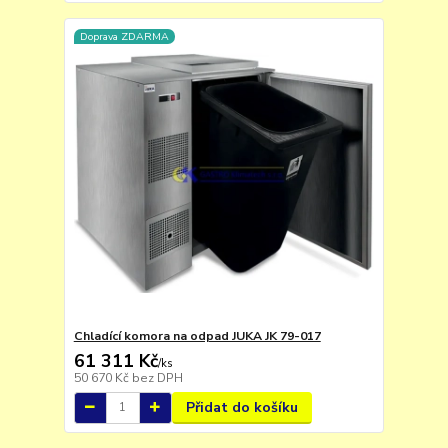
Doprava ZDARMA
Chladící komora na odpad JUKA JK 79-017
61 311 Kč
/
ks
50 670 Kč
bez DPH
Přidat do košíku