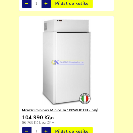
Přidat do košíku
Mrazící minibox Minicella 100WHBTN - bílý
104 990 Kč
/
ks
86 769 Kč
bez DPH
Přidat do košíku