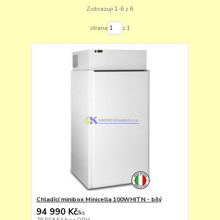
Zobrazuji 1-6 z 6
strana
z 1
Chladící minibox Minicella 100WHITN - bílý
94 990 Kč
/
ks
78 504 Kč
bez DPH