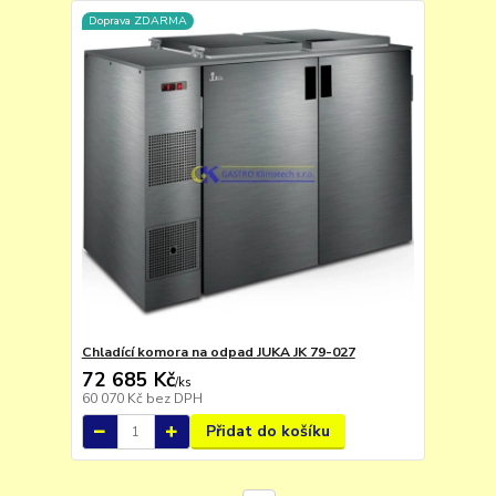
Doprava ZDARMA
Chladící komora na odpad JUKA JK 79-027
72 685 Kč
/
ks
60 070 Kč
bez DPH
Přidat do košíku