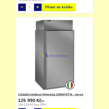
Přidat do košíku
Chladící minibox Minicella 100WHITN - nerez
125 990 Kč
/
ks
104 124 Kč
bez DPH