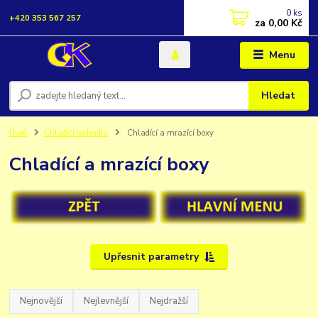
0
ks
+420 353 567 257
za
0,00 Kč
Menu
Hledat
Úvod
Chladící technika
Chladící a mrazící boxy
Chladící a mrazící boxy
Upřesnit parametry
Nejnovější
Nejlevnější
Nejdražší