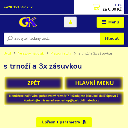
0
ks
+420 353 567 257
za
0,00 Kč
Menu
Hledat
Úvod
Nerezový nábytek
Pracovní stoly
s trnoží a 3x zásuvkou
s trnoží a 3x zásuvkou
Upřesnit parametry