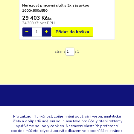
Nerezový pracovní stůl s 3x zásuvkou
1600x800x850
29 403 Kč
/
ks
24 300 Kč
bez DPH
Přidat do košíku
strana
z 1
GK
Pro základní funkčnost, zpříjemnění používání webu, analytické
účely a v případě udělení souhlasu také pro účely cílení reklamy
+420 353 567 257
využíváme soubory cookies. Nastavení vlastních preferencí
cookies můžete kdykoli upravit odkazem ve spodní části stránek.