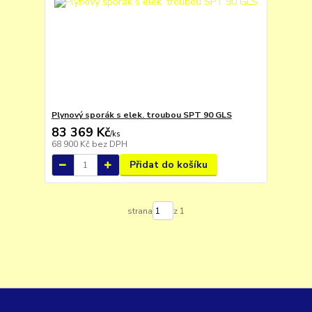
Plynový sporák s elek. troubou SPT 90 GLS
83 369 Kč
/
ks
68 900 Kč
bez DPH
Přidat do košíku
strana
z 1