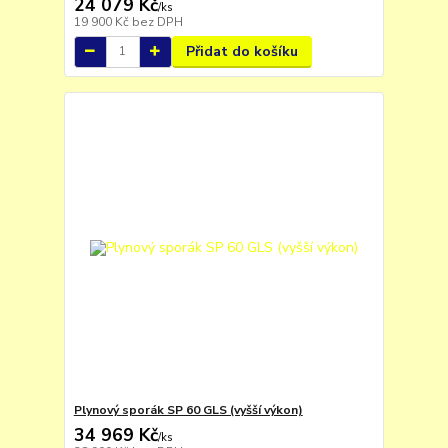
24 079 Kč
/
ks
19 900 Kč
bez DPH
Přidat do košíku
Plynový sporák SP 60 GLS (vyšší výkon)
34 969 Kč
/
ks