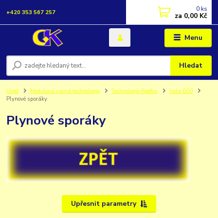
0
ks
+420 353 567 257
za
0,00 Kč
Menu
Hledat
Úvod
Modulová varná technologie
Technologie Redfox
řada 600
Plynové sporáky
Plynové sporáky
Upřesnit parametry