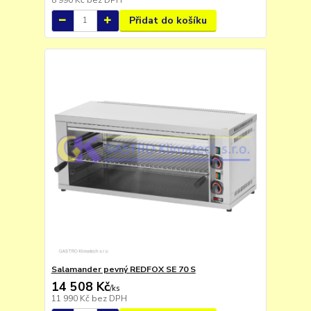
Přidat do košíku
Salamander pevný REDFOX SE 70 S
14 508 Kč
/
ks
11 990 Kč
bez DPH