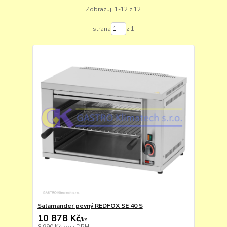
Zobrazuji 1-12 z 12
strana
z 1
Salamander pevný REDFOX SE 40 S
10 878 Kč
/
ks
8 990 Kč
bez DPH