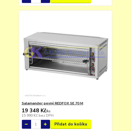
Salamander pevný REDFOX SE 70 M
19 348 Kč
/
ks
15 990 Kč
bez DPH
Přidat do košíku