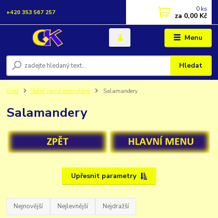
0
ks
+420 353 567 257
za
0,00 Kč
Menu
Hledat
Úvod
Stolní varná technologie
Salamandery
Salamandery
Upřesnit parametry
Nejnovější
Nejlevnější
Nejdražší