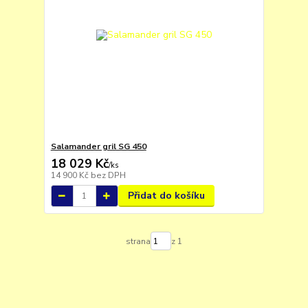
Salamander gril SG 450
18 029 Kč
/
ks
14 900 Kč
bez DPH
Přidat do košíku
strana
z 1