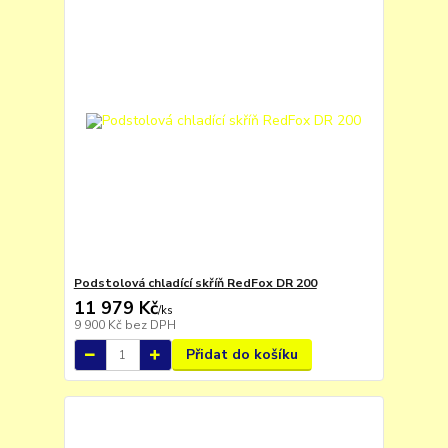
Podstolová chladící skříň RedFox DR 200
11 979 Kč
/
ks
9 900 Kč
bez DPH
Přidat do košíku