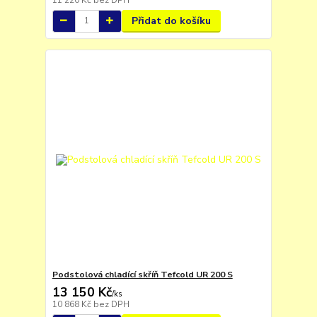
Přidat do košíku
Podstolová chladící skříň Tefcold UR 200 S
13 150 Kč
/
ks
10 868 Kč
bez DPH