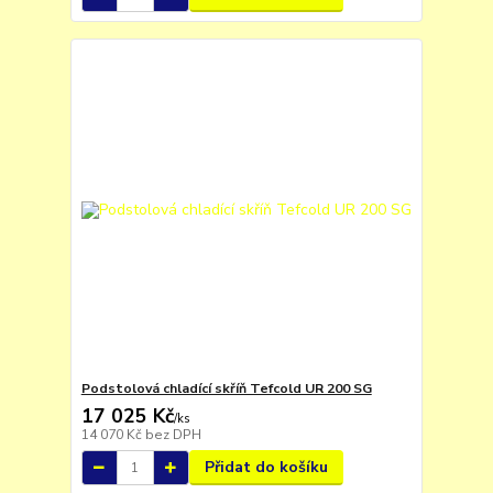
Podstolová chladící skříň Tefcold UR 200 SG
17 025 Kč
/
ks
14 070 Kč
bez DPH
Přidat do košíku