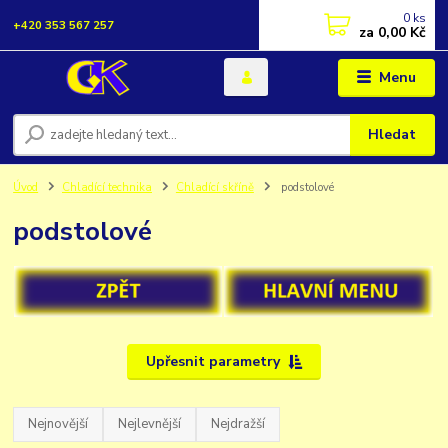
0
ks
+420 353 567 257
za
0,00 Kč
Menu
Hledat
Úvod
Chladící technika
Chladící skříně
podstolové
podstolové
Upřesnit parametry
Nejnovější
Nejlevnější
Nejdražší