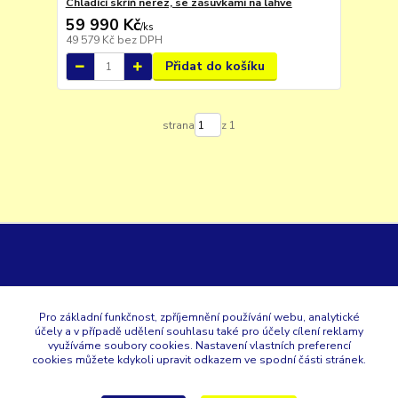
Chladící skříň nerez, se zásuvkami na lahve
59 990 Kč
/
ks
49 579 Kč
bez DPH
Přidat do košíku
strana
z 1
GK
Pro základní funkčnost, zpříjemnění používání webu, analytické
účely a v případě udělení souhlasu také pro účely cílení reklamy
+420 353 567 257
využíváme soubory cookies. Nastavení vlastních preferencí
cookies můžete kdykoli upravit odkazem ve spodní části stránek.
eshop@gastroklimatech.cz