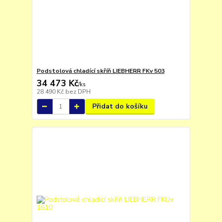
Podstolová chladící skříň LIEBHERR FKv 503
34 473 Kč
/
ks
28 490 Kč
bez DPH
Přidat do košíku