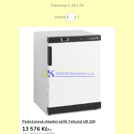
Zobrazuji 1-24 z 24
strana
z 1
Podstolová chladící skříň Tefcold UR 200
13 576 Kč
/
ks
11 220 Kč
bez DPH