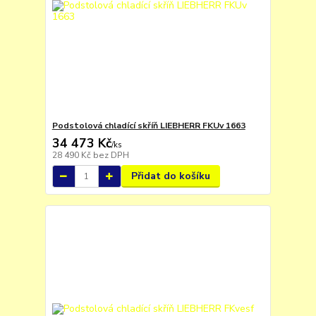
Podstolová chladící skříň LIEBHERR FKUv 1663
34 473 Kč
/
ks
28 490 Kč
bez DPH
Přidat do košíku