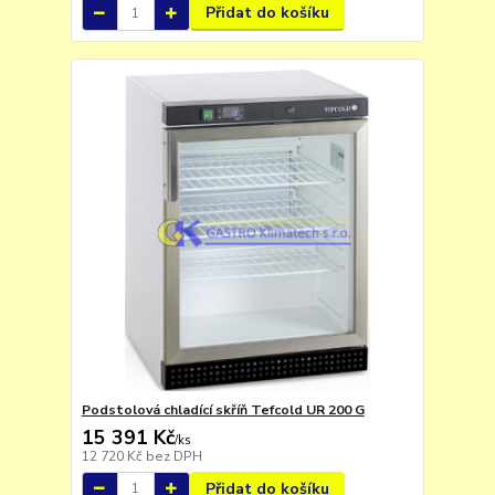
Přidat do košíku
Podstolová chladící skříň Tefcold UR 200 G
15 391 Kč
/
ks
12 720 Kč
bez DPH
Přidat do košíku