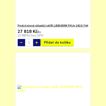
Podstolová chladící skříň LIEBHERR FKUv 1610 744
27 818 Kč
/
ks
22 990 Kč
bez DPH
Přidat do košíku