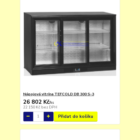
Nápojová vitrína TEFCOLD DB 300 S-3
26 802 Kč
/
ks
22 150 Kč
bez DPH
Přidat do košíku