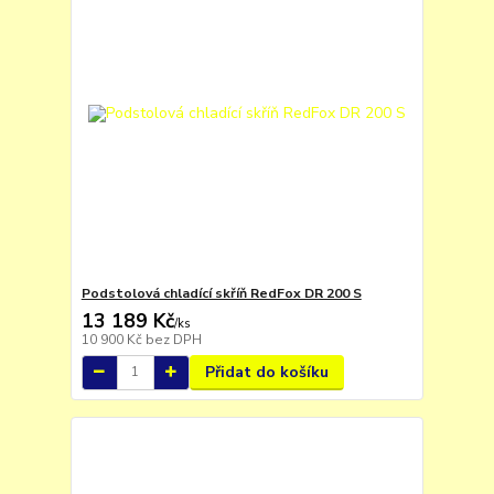
Podstolová chladící skříň RedFox DR 200 S
13 189 Kč
/
ks
10 900 Kč
bez DPH
Přidat do košíku