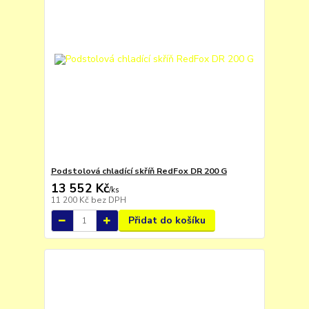
Podstolová chladící skříň RedFox DR 200 G
13 552 Kč
/
ks
11 200 Kč
bez DPH
Přidat do košíku