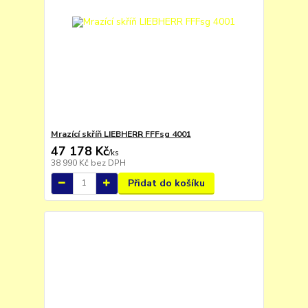
Mrazící skříň LIEBHERR FFFsg 4001
47 178 Kč
/
ks
38 990 Kč
bez DPH
Přidat do košíku