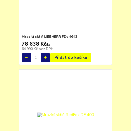
Mrazící skříň LIEBHERR FDv 4643
78 638 Kč
/
ks
64 990 Kč
bez DPH
Přidat do košíku