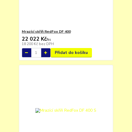
Mrazící skříň RedFox DF 400
22 022 Kč
/
ks
18 200 Kč
bez DPH
Přidat do košíku