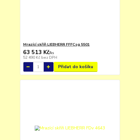
Mrazící skříň LIEBHERR FFFCsg 5501
63 513 Kč
/
ks
52 490 Kč
bez DPH
Přidat do košíku