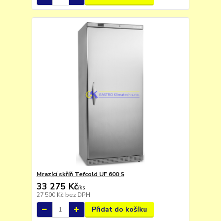
Mrazící skříň Tefcold UF 600 S
33 275 Kč
/
ks
27 500 Kč
bez DPH
Přidat do košíku