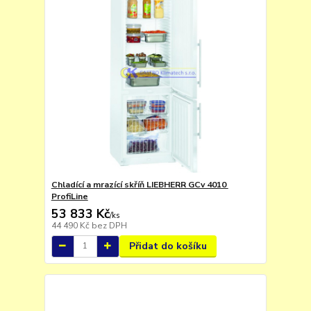
Chladící a mrazící skříň LIEBHERR GCv 4010
ProfiLine
53 833 Kč
/
ks
44 490 Kč
bez DPH
Přidat do košíku