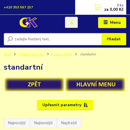
0
ks
+420 353 567 257
za
0,00 Kč
Menu
Hledat
Úvod
Chladící technika
Mrazící skříně
standartní
standartní
Upřesnit parametry
Nejnovější
Nejlevnější
Nejdražší