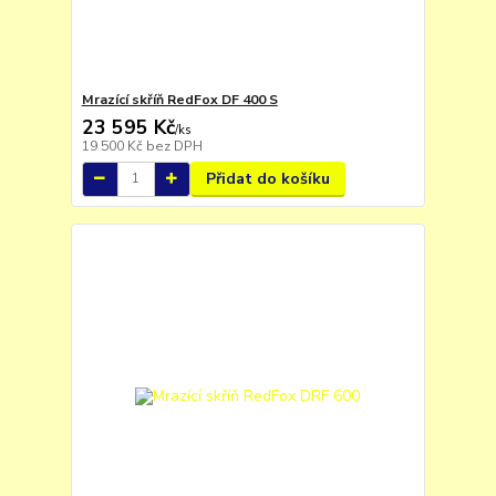
Mrazící skříň RedFox DF 400 S
23 595 Kč
/
ks
19 500 Kč
bez DPH
Přidat do košíku