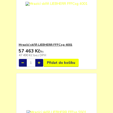
Mrazící skříň LIEBHERR FFFCsg 4001
57 463 Kč
/
ks
47 490 Kč
bez DPH
Přidat do košíku