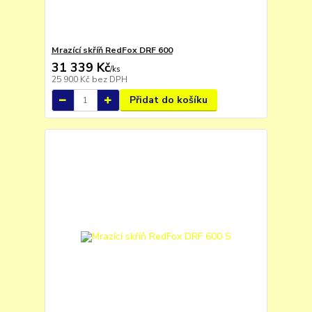
Mrazící skříň RedFox DRF 600
31 339 Kč
/
ks
25 900 Kč
bez DPH
Přidat do košíku