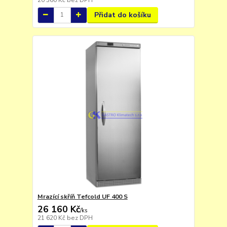
Přidat do košíku
Mrazící skříň Tefcold UF 400 S
26 160 Kč
/
ks
21 620 Kč
bez DPH