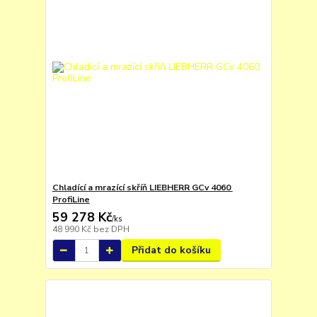
Chladící a mrazící skříň LIEBHERR GCv 4060
ProfiLine
59 278 Kč
/
ks
48 990 Kč
bez DPH
Přidat do košíku