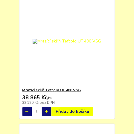
Mrazící skříň Tefcold UF 400 VSG
38 865 Kč
/
ks
32 120 Kč
bez DPH
Přidat do košíku