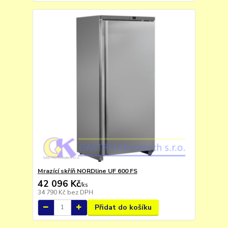
Mrazící skříň NORDline UF 600 FS
42 096 Kč
/
ks
34 790 Kč
bez DPH
Přidat do košíku