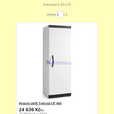
Zobrazuji 1-23 z 23
strana
z 1
Mrazící skříň Tefcold UF 400
24 636 Kč
/
ks
20 360 Kč
bez DPH