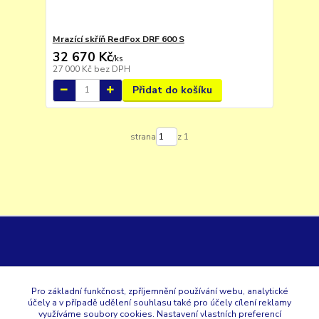
Mrazící skříň RedFox DRF 600 S
32 670 Kč
/
ks
27 000 Kč
bez DPH
Přidat do košíku
strana
z 1
GK
Pro základní funkčnost, zpříjemnění používání webu, analytické
účely a v případě udělení souhlasu také pro účely cílení reklamy
+420 353 567 257
využíváme soubory cookies. Nastavení vlastních preferencí