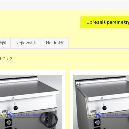
Upřesnit parametr
jší
Nejlevnější
Nejdražší
1-2 z 2