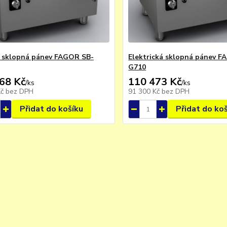
 sklopná pánev FAGOR SB-
Elektrická sklopná pánev F
G710
68 Kč
110 473 Kč
/
ks
/
ks
Kč
bez DPH
91 300 Kč
bez DPH
Přidat do košíku
Přidat do ko