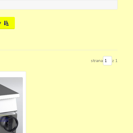
y
strana
z 1