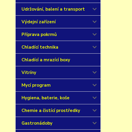
Udržování, balení a transport
Výdejní zařízení
Příprava pokrmů
Chladící technika
Chladící a mrazící boxy
Vitríny
Mycí program
Hygiena, baterie, koše
Chemie a čistící prostředky
Gastronádoby