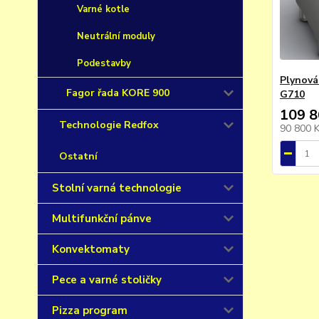
Varné kotle
Neutrální moduly
Podestavby
Plynová
Fagor řada KORE 900
G710
109 8
Technologie Redfox
90 800 
Ostatní
Stolní varná technologie
Multifunkční pánve
Konvektomaty
Pece a varné stoličky
Pizza program