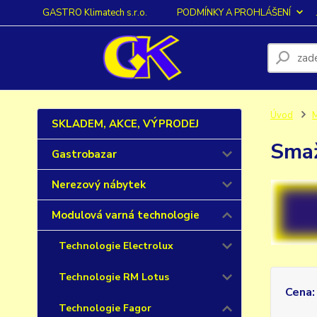
GASTRO Klimatech s.r.o.
PODMÍNKY A PROHLÁŠENÍ
Úvod
M
SKLADEM, AKCE, VÝPRODEJ
Smaž
Gastrobazar
Nerezový nábytek
Modulová varná technologie
Technologie Electrolux
Technologie RM Lotus
Cena:
Technologie Fagor