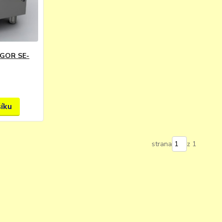
AGOR SE-
šíku
strana
z 1