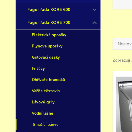
Fagor řada KORE 600
Fagor řada KORE 700
Elektrické sporáky
Nejnově
Plynové sporáky
Grilovací desky
Zobrazuji 
Fritézy
Ohřívače hranolků
Vařiče těstovin
Lávové grily
Vodní lázně
Smažící pánve