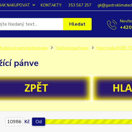
JAK NAKUPOVAT
KONTAKTY:
353 567 257
gk@gastroklimatec
Nevíte
Hledat
+420
odulová varná technologie
Technologie Fagor
Fagor řada KORE 7
ící pánve
Kč
Od