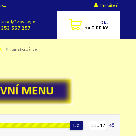
h.cz
Přihlášení
 si rady? Zavolejte.
0
ks
za
0,00 Kč
 353 567 257
00
Smažící pánve
Do
Kč