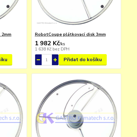
k 2mm
RobotCoupe plátkovací disk 3mm
1 982 Kč
/
ks
1 638 Kč
bez DPH
šíku
Přidat do košíku