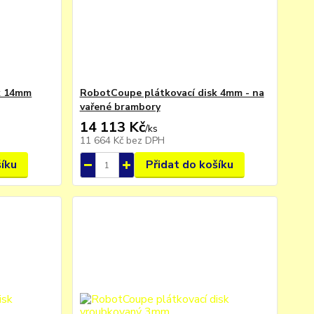
k 14mm
RobotCoupe plátkovací disk 4mm - na
vařené brambory
14 113 Kč
/
ks
11 664 Kč
bez DPH
šíku
Přidat do košíku