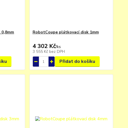
k 0,8mm
RobotCoupe plátkovací disk 1mm
4 302 Kč
/
ks
3 555 Kč
bez DPH
šíku
Přidat do košíku