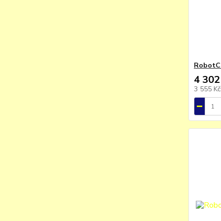
RobotCo
4 302
3 555 K