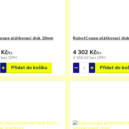
upe plátkovací disk 10mm
RobotCoupe plátkovací dis
 Kč
4 302 Kč
/
ks
/
ks
č
bez DPH
3 555 Kč
bez DPH
Přidat do košíku
Přidat do ko