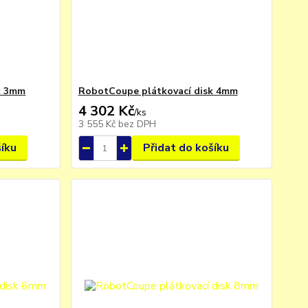
k 3mm
RobotCoupe plátkovací disk 4mm
4 302 Kč
/
ks
3 555 Kč
bez DPH
šíku
Přidat do košíku