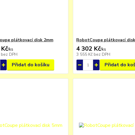
upe plátkovací disk 2mm
RobotCoupe plátkovací dis
 Kč
4 302 Kč
/
ks
/
ks
č
bez DPH
3 555 Kč
bez DPH
Přidat do košíku
Přidat do ko