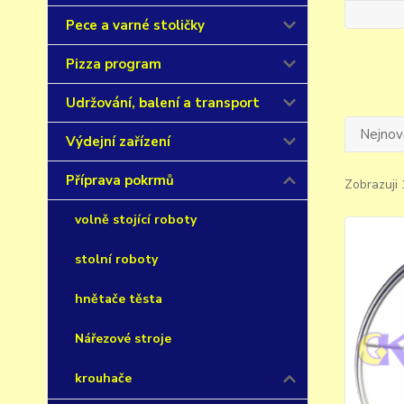
Pece a varné stoličky
Pizza program
Udržování, balení a transport
Nejnově
Výdejní zařízení
Příprava pokrmů
Zobrazuji 
volně stojící roboty
stolní roboty
hnětače těsta
Nářezové stroje
krouhače