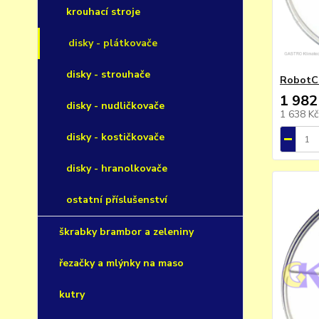
krouhací stroje
disky - plátkovače
disky - strouhače
RobotCo
1 982
disky - nudličkovače
1 638 K
disky - kostičkovače
disky - hranolkovače
ostatní příslušenství
škrabky brambor a zeleniny
řezačky a mlýnky na maso
kutry