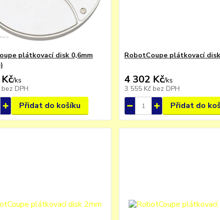
upe plátkovací disk 0,6mm
RobotCoupe plátkovací dis
)
 Kč
4 302 Kč
/
ks
/
ks
č
bez DPH
3 555 Kč
bez DPH
Přidat do košíku
Přidat do ko