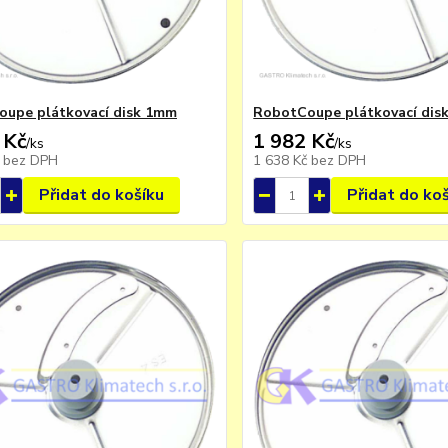
upe plátkovací disk 1mm
RobotCoupe plátkovací dis
 Kč
1 982 Kč
/
ks
/
ks
č
bez DPH
1 638 Kč
bez DPH
Přidat do košíku
Přidat do ko