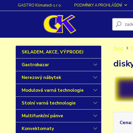
GASTRO Klimatech s.r.o.
PODMÍNKY A PROHLÁŠENÍ
Úvod
P
SKLADEM, AKCE, VÝPRODEJ
disk
Gastrobazar
Nerezový nábytek
Modulová varná technologie
Stolní varná technologie
Multifunkční pánve
Cena:
Konvektomaty