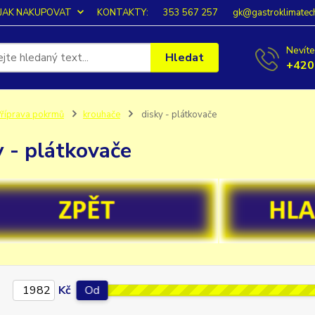
JAK NAKUPOVAT
KONTAKTY:
353 567 257
gk@gastroklimatec
Nevíte
Hledat
+420
říprava pokrmů
krouhače
disky - plátkovače
y - plátkovače
Kč
Od