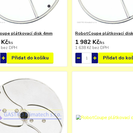
upe plátkovací disk 4mm
RobotCoupe plátkovací dis
 Kč
1 982 Kč
/
ks
/
ks
č
bez DPH
1 638 Kč
bez DPH
Přidat do košíku
Přidat do ko