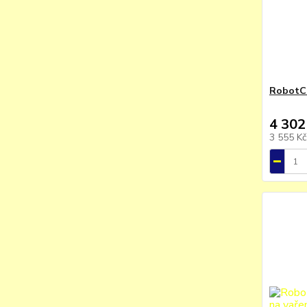
RobotCo
4 302
3 555 K