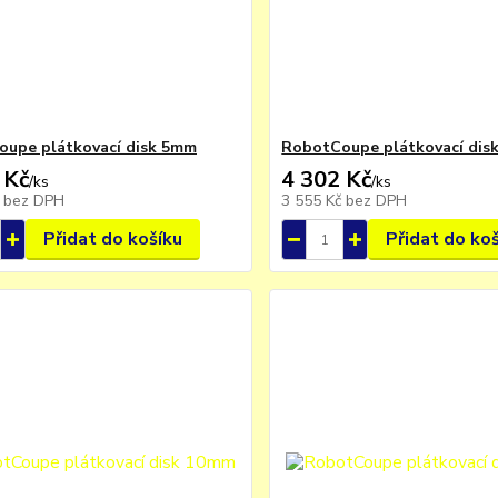
upe plátkovací disk 5mm
RobotCoupe plátkovací dis
 Kč
4 302 Kč
/
ks
/
ks
č
bez DPH
3 555 Kč
bez DPH
Přidat do košíku
Přidat do ko