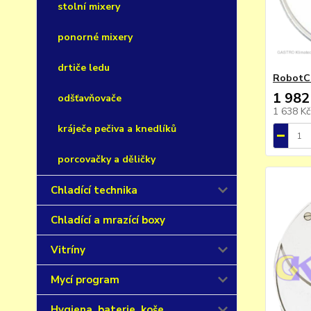
stolní mixery
ponorné mixery
drtiče ledu
RobotCo
1 982
odšťavňovače
1 638 K
kráječe pečiva a knedlíků
porcovačky a děličky
Chladící technika
Chladící a mrazící boxy
Vitríny
Mycí program
Hygiena, baterie, koše