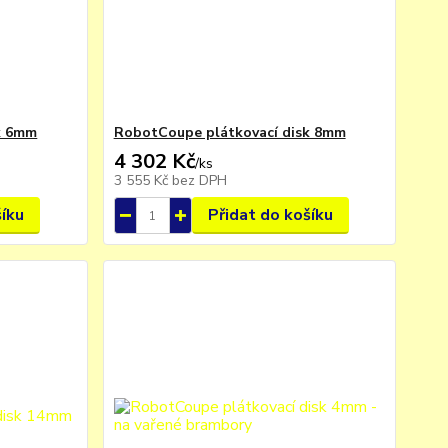
k 6mm
RobotCoupe plátkovací disk 8mm
4 302 Kč
/
ks
3 555 Kč
bez DPH
šíku
Přidat do košíku