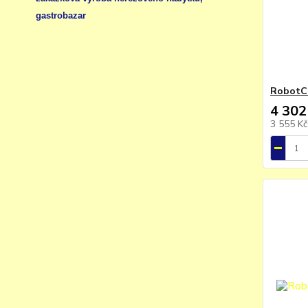
gastrobazar
RobotCo
4 302
3 555 K