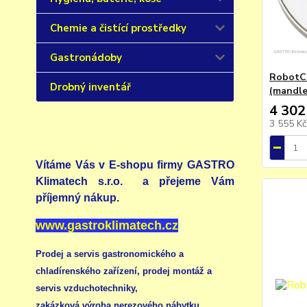
Chemie a čistící prostředky
Gastronádoby
RobotCo
Drobný inventář
(mandle
4 302
3 555 K
Vítáme Vás v E-shopu firmy GASTRO
Klimatech s.r.o. a přejeme Vám
příjemný nákup.
www.gastroklimatech.cz
Prodej a servis gastronomického a
chladírenského zařízení,
prodej montáž a
servis vzduchotechniky
,
zakázková výroba nerezového nábytku
,