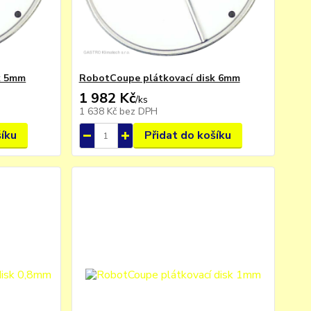
k 5mm
RobotCoupe plátkovací disk 6mm
1 982 Kč
/
ks
1 638 Kč
bez DPH
šíku
Přidat do košíku