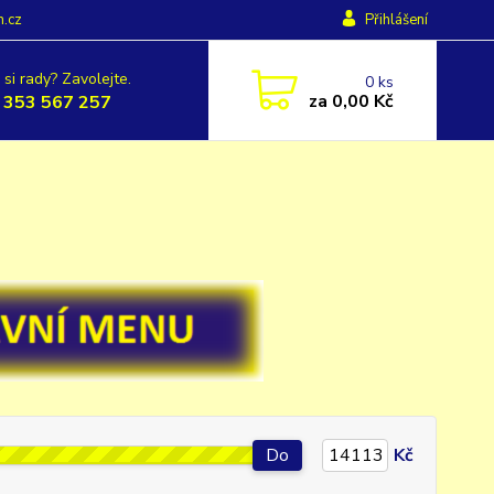
h.cz
Přihlášení
 si rady? Zavolejte.
0
ks
za
0,00 Kč
 353 567 257
Do
Kč