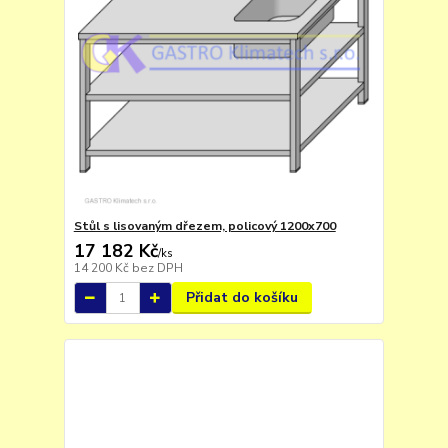
Stůl s lisovaným dřezem, policový 1200x700
17 182 Kč
/
ks
14 200 Kč
bez DPH
Přidat do košíku