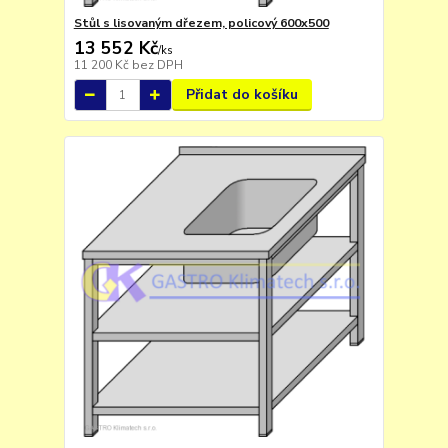
Stůl s lisovaným dřezem, policový 600x500
13 552 Kč
/
ks
11 200 Kč
bez DPH
Přidat do košíku