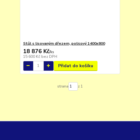
Stůl s lisovaným dřezem, policový 1400x800
18 876 Kč
/
ks
15 600 Kč
bez DPH
Přidat do košíku
strana
z 1