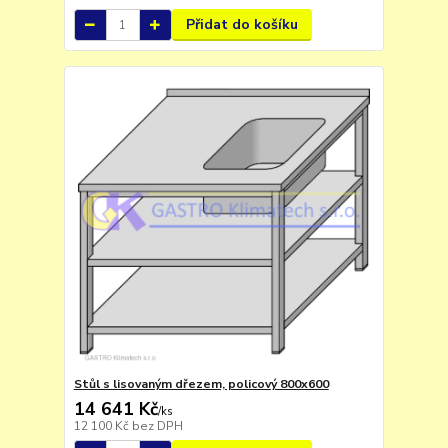
Přidat do košíku
Stůl s lisovaným dřezem, policový 800x600
14 641 Kč
/
ks
12 100 Kč
bez DPH