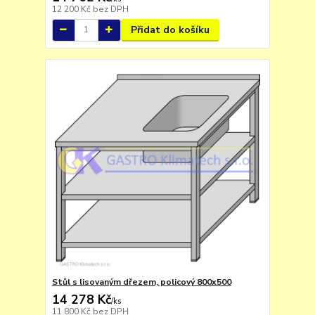
12 200 Kč
bez DPH
Přidat do košíku
Stůl s lisovaným dřezem, policový 800x500
14 278 Kč
/
ks
11 800 Kč
bez DPH