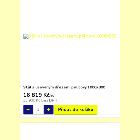
Stůl s lisovaným dřezem, policový 1000x800
16 819 Kč
/
ks
13 900 Kč
bez DPH
Přidat do košíku