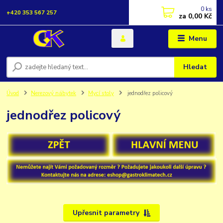
0
ks
+420 353 567 257
za
0,00 Kč
Menu
Hledat
Úvod
Nerezový nábytek
Mycí stoly
jednodřez policový
jednodřez policový
Upřesnit parametry