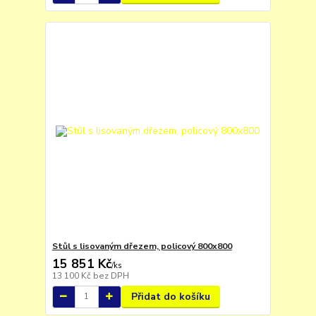
Stůl s lisovaným dřezem, policový 800x800
15 851 Kč
/
ks
13 100 Kč
bez DPH
Přidat do košíku