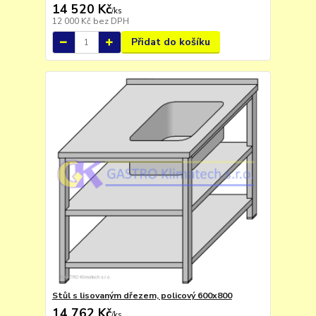
14 520 Kč
/
ks
12 000 Kč
bez DPH
Přidat do košíku
Stůl s lisovaným dřezem, policový 600x800
14 762 Kč
/
ks