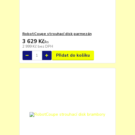
RobotCoupe strouhací disk parmezán
3 629 Kč
/
ks
2 999 Kč
bez DPH
Přidat do košíku