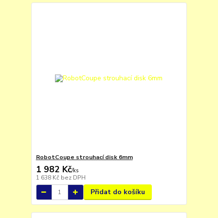
RobotCoupe strouhací disk 6mm
1 982 Kč
/
ks
1 638 Kč
bez DPH
Přidat do košíku