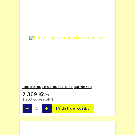
RobotCoupe strouhací disk parmezán
2 309 Kč
/
ks
1 908 Kč
bez DPH
Přidat do košíku