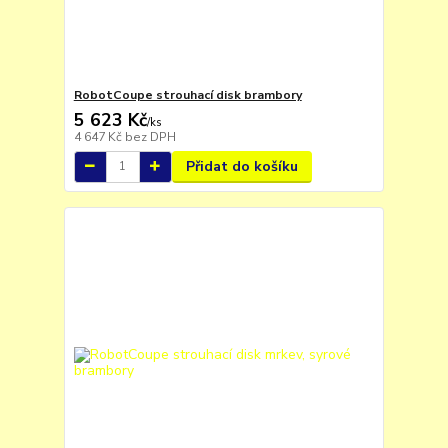
RobotCoupe strouhací disk brambory
5 623 Kč
/
ks
4 647 Kč
bez DPH
Přidat do košíku