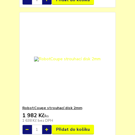
RobotCoupe strouhací disk 2mm
1 982 Kč
/
ks
1 638 Kč
bez DPH
Přidat do košíku