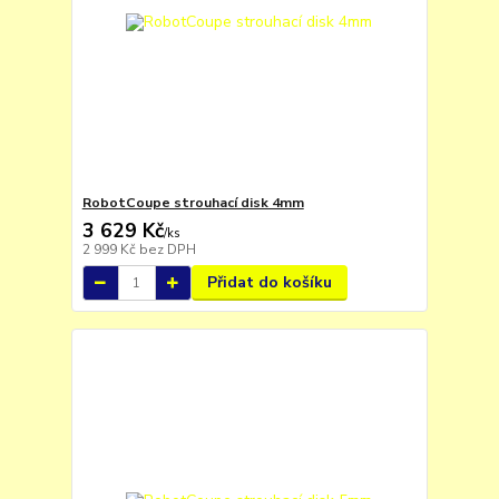
RobotCoupe strouhací disk 4mm
3 629 Kč
/
ks
2 999 Kč
bez DPH
Přidat do košíku