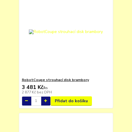
RobotCoupe strouhací disk brambory
3 481 Kč
/
ks
2 877 Kč
bez DPH
Přidat do košíku