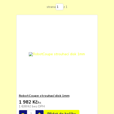
strana
z 1
RobotCoupe strouhací disk 1mm
1 982 Kč
/
ks
1 638 Kč
bez DPH
Přidat do košíku