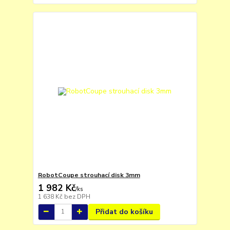
RobotCoupe strouhací disk 3mm
1 982 Kč
/
ks
1 638 Kč
bez DPH
Přidat do košíku