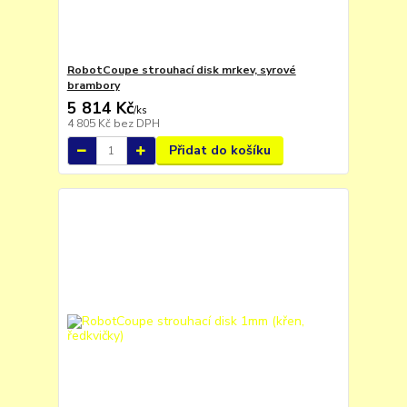
RobotCoupe strouhací disk mrkev, syrové
brambory
5 814 Kč
/
ks
4 805 Kč
bez DPH
Přidat do košíku