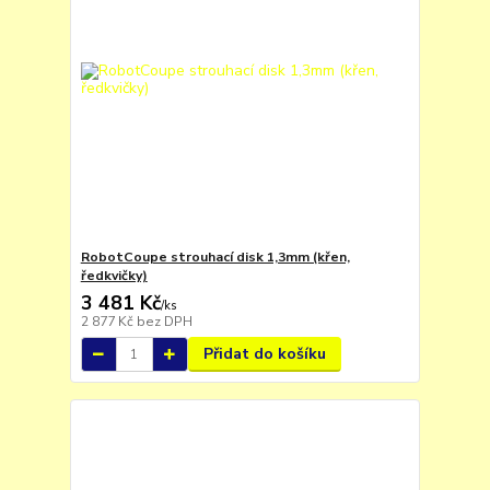
RobotCoupe strouhací disk 1,3mm (křen,
ředkvičky)
3 481 Kč
/
ks
2 877 Kč
bez DPH
Přidat do košíku