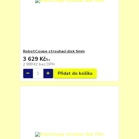
RobotCoupe strouhací disk 5mm
3 629 Kč
/
ks
2 999 Kč
bez DPH
Přidat do košíku