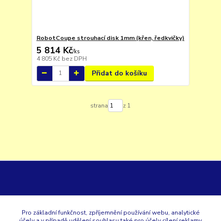
RobotCoupe strouhací disk 1mm (křen, ředkvičky)
5 814 Kč
/
ks
4 805 Kč
bez DPH
Přidat do košíku
strana
z 1
GK
Pro základní funkčnost, zpříjemnění používání webu, analytické
účely a v případě udělení souhlasu také pro účely cílení reklamy