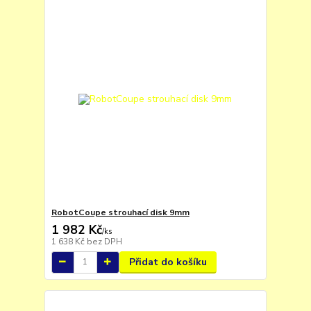
RobotCoupe strouhací disk 9mm
1 982 Kč
/
ks
1 638 Kč
bez DPH
Přidat do košíku