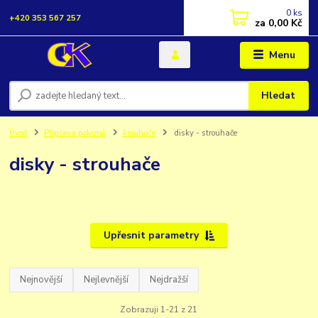
0
ks
+420 353 567 257
za
0,00 Kč
Menu
Hledat
Úvod
Příprava pokrmů
krouhače
disky - strouhače
disky - strouhače
Upřesnit parametry
Nejnovější
Nejlevnější
Nejdražší
Zobrazuji 1-21 z 21