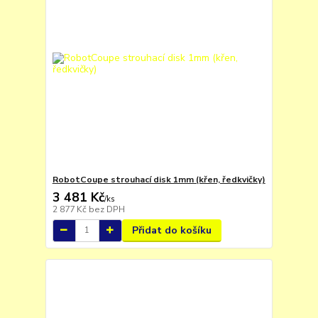
RobotCoupe strouhací disk 1mm (křen, ředkvičky)
3 481 Kč
/
ks
2 877 Kč
bez DPH
Přidat do košíku