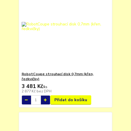
RobotCoupe strouhací disk 0,7mm (křen,
ředkvičky)
3 481 Kč
/
ks
2 877 Kč
bez DPH
Přidat do košíku