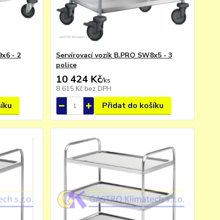
x6 - 2
Servírovací vozík B.PRO SW8x5 - 3
police
10 424 Kč
/
ks
8 615 Kč
bez DPH
šíku
Přidat do košíku