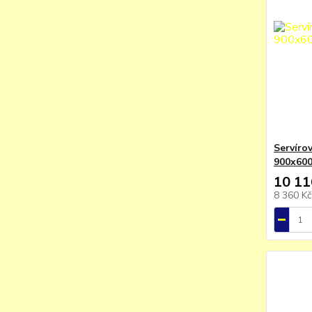
Servírov
900x60
10 11
8 360 K