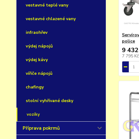
vestavné teplé vany
vestavné chlazené vany
infraohřev
Servíro
police
výdej nápojů
9 432
7 795 K
výdej kávy
vířiče nápojů
chafingy
stolní vyhřívané desky
vozíky
Příprava pokrmů