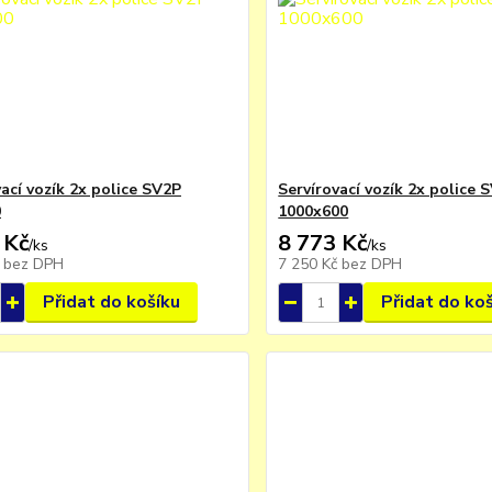
ací vozík 2x police SV2P
Servírovací vozík 2x police 
0
1000x600
 Kč
8 773 Kč
/
ks
/
ks
č
bez DPH
7 250 Kč
bez DPH
Přidat do košíku
Přidat do ko