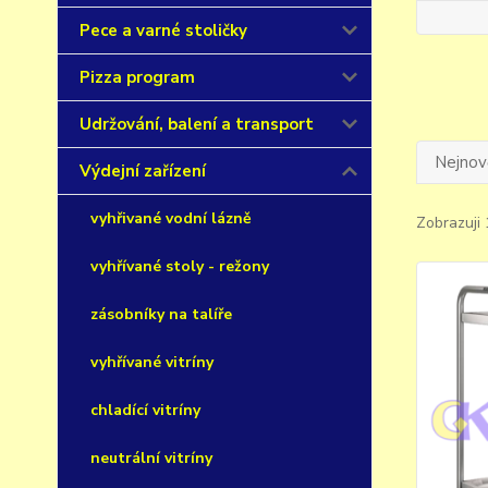
Pece a varné stoličky
Pizza program
Udržování, balení a transport
Nejnově
Výdejní zařízení
vyhřivané vodní lázně
Zobrazuji 
vyhřívané stoly - režony
zásobníky na talíře
vyhřívané vitríny
chladící vitríny
neutrální vitríny