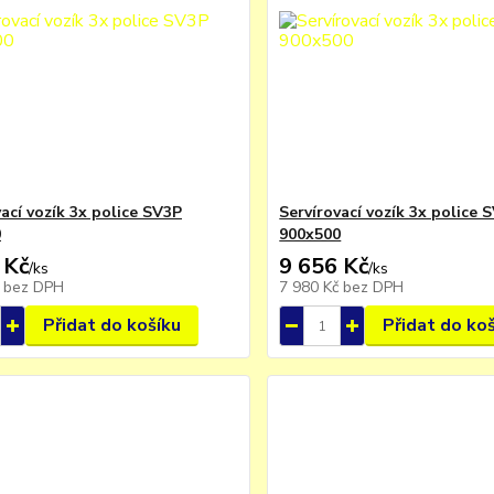
ací vozík 3x police SV3P
Servírovací vozík 3x police 
0
900x500
 Kč
9 656 Kč
/
ks
/
ks
č
bez DPH
7 980 Kč
bez DPH
Přidat do košíku
Přidat do ko