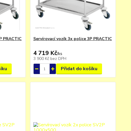
 2P PRACTIC
Servírovací vozík 3x police 3P PRACTIC
4 719 Kč
/
ks
3 900 Kč
bez DPH
šíku
Přidat do košíku