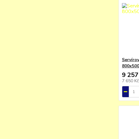
Servírov
800x50
9 257
7 650 K