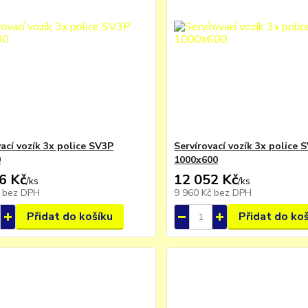
ací vozík 3x police SV3P
Servírovací vozík 3x police 
0
1000x600
6 Kč
12 052 Kč
/
ks
/
ks
č
bez DPH
9 960 Kč
bez DPH
Přidat do košíku
Přidat do ko