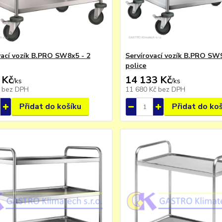
vací vozík B.PRO SW8x5 - 2
Servírovací vozík B.PRO SW9
police
 Kč
14 133 Kč
/
ks
/
ks
č
bez DPH
11 680 Kč
bez DPH
Přidat do košíku
Přidat do ko