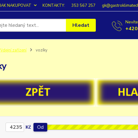
JAK NAKUPOVAT
KONTAKTY:
353 567 257
gk@gastroklimatec
Nevíte
Hledat
+420
ýdejní zařízení
vozíky
ky
Kč
Od