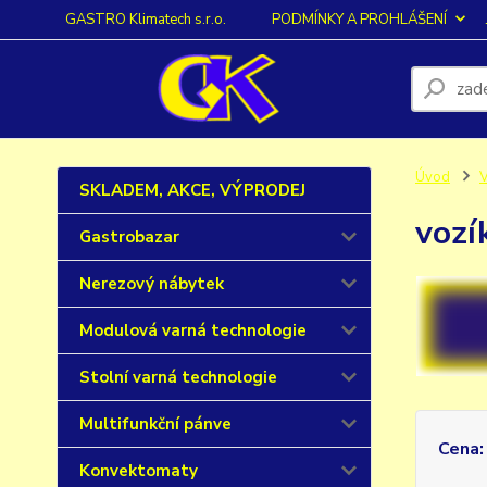
GASTRO Klimatech s.r.o.
PODMÍNKY A PROHLÁŠENÍ
Úvod
V
SKLADEM, AKCE, VÝPRODEJ
vozí
Gastrobazar
Nerezový nábytek
Modulová varná technologie
Stolní varná technologie
Multifunkční pánve
Cena:
Konvektomaty