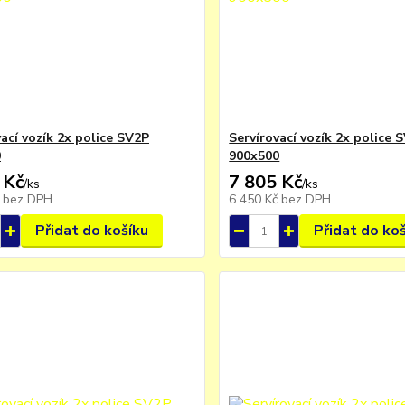
ací vozík 2x police SV2P
Servírovací vozík 2x police 
0
900x500
 Kč
7 805 Kč
/
ks
/
ks
č
bez DPH
6 450 Kč
bez DPH
Přidat do košíku
Přidat do ko