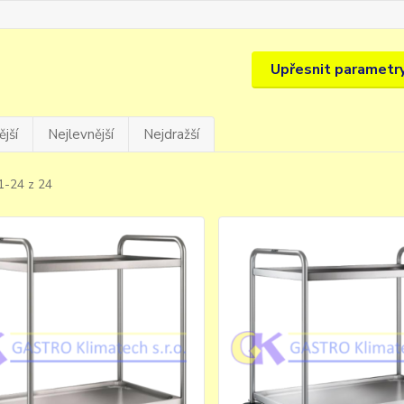
Upřesnit parametr
jší
Nejlevnější
Nejdražší
1-24 z 24