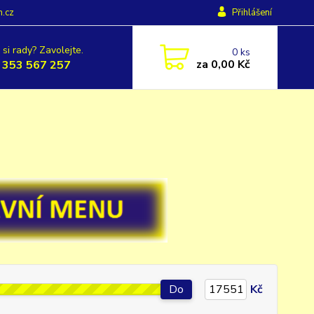
h.cz
Přihlášení
 si rady? Zavolejte.
0
ks
za
0,00 Kč
 353 567 257
Do
Kč