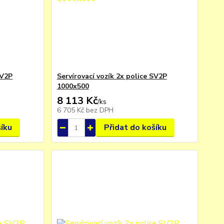
SV2P
Servírovací vozík 2x police SV2P
1000x500
8 113 Kč
/
ks
6 705 Kč
bez DPH
šíku
Přidat do košíku