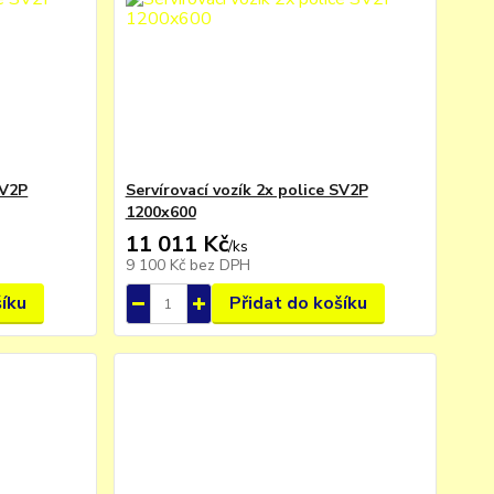
SV2P
Servírovací vozík 2x police SV2P
1200x600
11 011 Kč
/
ks
9 100 Kč
bez DPH
šíku
Přidat do košíku