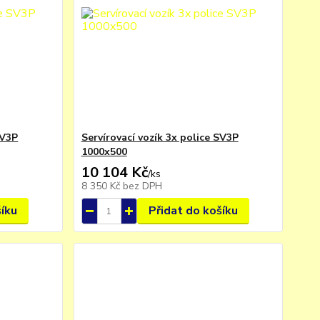
SV3P
Servírovací vozík 3x police SV3P
1000x500
10 104 Kč
/
ks
8 350 Kč
bez DPH
šíku
Přidat do košíku