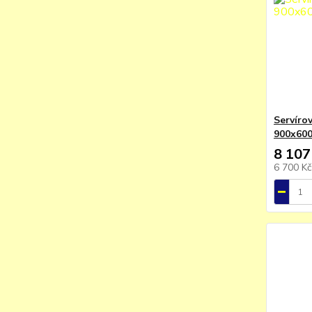
Servírov
900x60
8 107
6 700 K