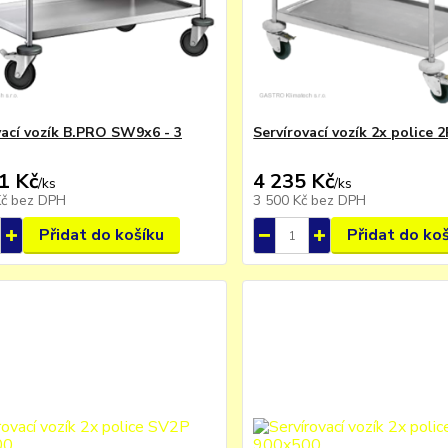
vací vozík B.PRO SW9x6 - 3
Servírovací vozík 2x police
1 Kč
4 235 Kč
/
ks
/
ks
Kč
bez DPH
3 500 Kč
bez DPH
Přidat do košíku
Přidat do ko