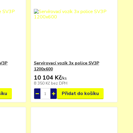
SV3P
Servírovací vozík 3x police SV3P
1200x600
10 104 Kč
/
ks
8 350 Kč
bez DPH
šíku
Přidat do košíku