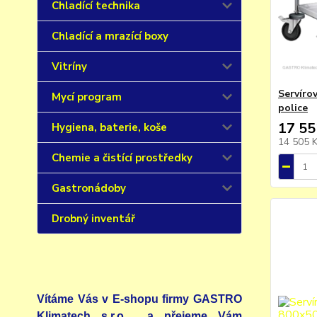
Chladící technika
Chladící a mrazící boxy
Vitríny
Servíro
Mycí program
police
17 55
Hygiena, baterie, koše
14 505 
Chemie a čistící prostředky
Gastronádoby
Drobný inventář
Vítáme Vás v E-shopu firmy GASTRO
Klimatech s.r.o. a přejeme Vám