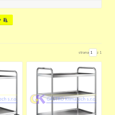
y
strana
z 1