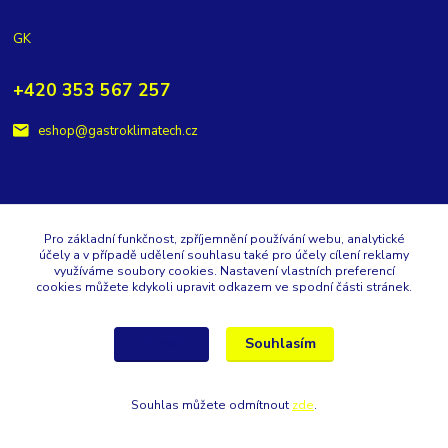
GK
+420 353 567 257
eshop@gastroklimatech.cz
Pro základní funkčnost, zpříjemnění používání webu, analytické
Vytvořeno na
Eshop-rychle.cz
účely a v případě udělení souhlasu také pro účely cílení reklamy
využíváme soubory cookies. Nastavení vlastních preferencí
cookies můžete kdykoli upravit odkazem ve spodní části stránek.
Souhlasím
Nastavení
Souhlas můžete odmítnout
zde
.