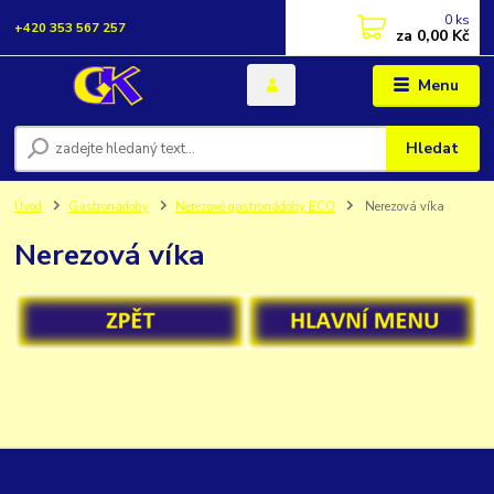
0
ks
+420 353 567 257
za
0,00 Kč
Menu
Hledat
Úvod
Gastronádoby
Nerezové gastronádoby ECO
Nerezová víka
Nerezová víka