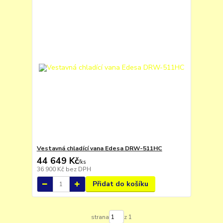
Vestavná chladící vana Edesa DRW-511HC
44 649 Kč
/
ks
36 900 Kč
bez DPH
Přidat do košíku
strana
z 1