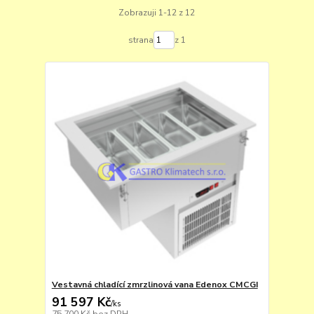
Zobrazuji 1-12 z 12
strana
z 1
Vestavná chladící zmrzlinová vana Edenox CMCGI
91 597 Kč
/
ks
75 700 Kč
bez DPH