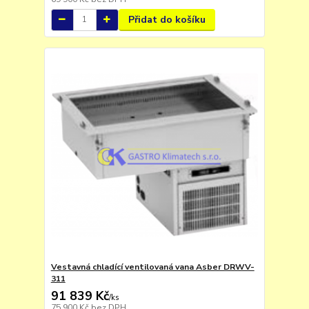
Přidat do košíku
Vestavná chladící ventilovaná vana Asber DRWV-
311
91 839 Kč
/
ks
75 900 Kč
bez DPH