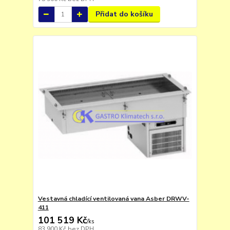
Přidat do košíku
Vestavná chladící ventilovaná vana Asber DRWV-
411
101 519 Kč
/
ks
83 900 Kč
bez DPH