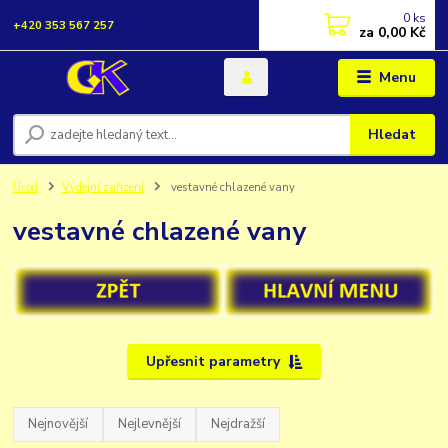
0
ks
+420 353 567 257
za
0,00 Kč
Menu
Hledat
Úvod
Výdejní zařízení
vestavné chlazené vany
vestavné chlazené vany
Upřesnit parametry
Nejnovější
Nejlevnější
Nejdražší