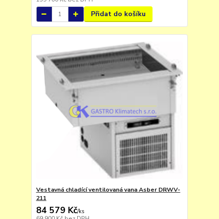
Přidat do košíku
Vestavná chladící ventilovaná vana Asber DRWV-
211
84 579 Kč
/
ks
69 900 Kč
bez DPH