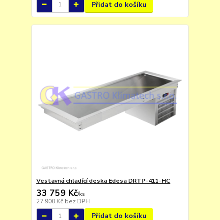
Přidat do košíku
Vestavná chladící deska Edesa DRTP-411-HC
33 759 Kč
/
ks
27 900 Kč
bez DPH
Přidat do košíku