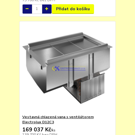
Přidat do košíku
Vestavná chlazená vana s ventilátorem
Electrolux D12C3
169 037 Kč
/
ks
139 700 Kč
bez DPH