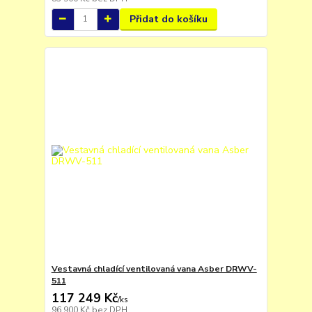
Přidat do košíku
Vestavná chladící ventilovaná vana Asber DRWV-
511
117 249 Kč
/
ks
96 900 Kč
bez DPH