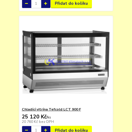
Přidat do košíku
Chladící vitrína Tefcold LCT 900 F
25 120 Kč
/
ks
20 760 Kč
bez DPH
Přidat do košíku