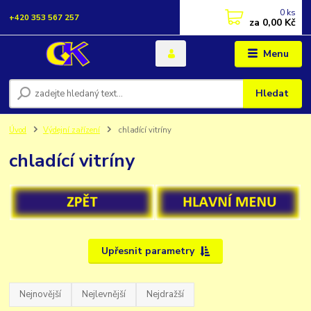
0
ks
+420 353 567 257
za
0,00 Kč
Menu
Hledat
Úvod
Výdejní zařízení
chladící vitríny
chladící vitríny
Upřesnit parametry
Nejnovější
Nejlevnější
Nejdražší