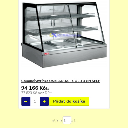
Chladící vitrínka UNIS ADDA - COLD 3 GN SELF
94 166 Kč
/
ks
77 823 Kč
bez DPH
Přidat do košíku
strana
z 1