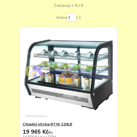
Zobrazuji 1-8 z 8
strana
z 1
Chladící vitrína RTW 120LB
19 965 Kč
/
ks
16 500 Kč
bez DPH