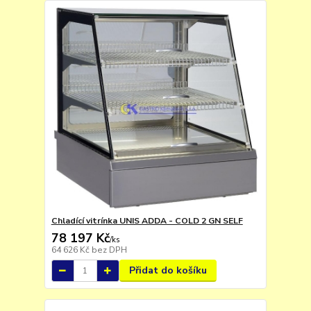
Chladící vitrínka UNIS ADDA - COLD 2 GN SELF
78 197 Kč
/
ks
64 626 Kč
bez DPH
Přidat do košíku