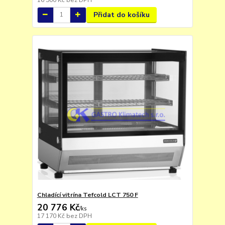
Přidat do košíku
Chladící vitrína Tefcold LCT 750 F
20 776 Kč
/
ks
17 170 Kč
bez DPH