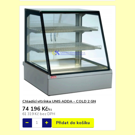
Chladící vitrínka UNIS ADDA - COLD 2 GN
74 196 Kč
/
ks
61 319 Kč
bez DPH
Přidat do košíku