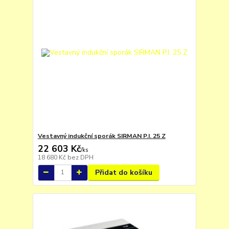
Vestavný indukční sporák SIRMAN P.I. 25 Z
22 603 Kč
/
ks
18 680 Kč
bez DPH
Přidat do košíku