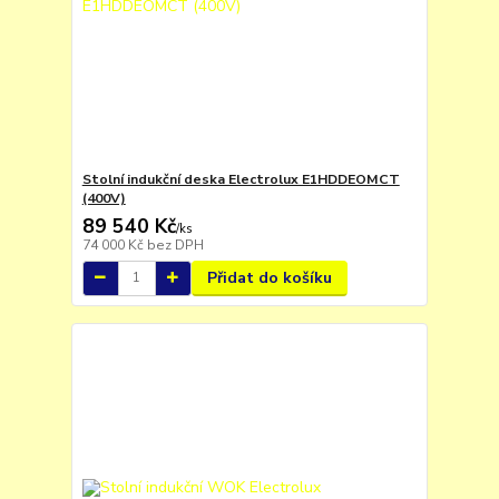
Stolní indukční deska Electrolux E1HDDEOMCT
(400V)
89 540 Kč
/
ks
74 000 Kč
bez DPH
Přidat do košíku