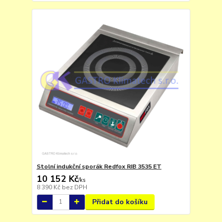
Stolní indukční sporák Redfox RIB 3535 ET
10 152 Kč
/
ks
8 390 Kč
bez DPH
Přidat do košíku