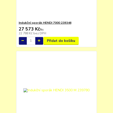
Indukční sporák HENDI 7000 239346
27 573 Kč
/
ks
22 788 Kč
bez DPH
Přidat do košíku