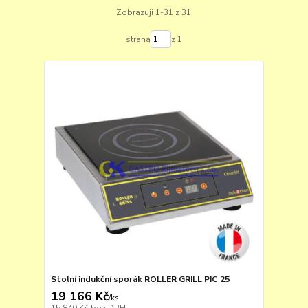
Zobrazuji 1-31 z 31
strana
z 1
Stolní indukční sporák ROLLER GRILL PIC 25
19 166 Kč
/
ks
15 840 Kč
bez DPH