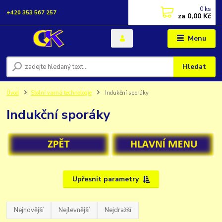
0
ks
+420 353 567 257
za
0,00 Kč
Menu
Hledat
Úvod
Stolní varná technologie
Indukční sporáky
Indukční sporáky
Upřesnit parametry
Nejnovější
Nejlevnější
Nejdražší