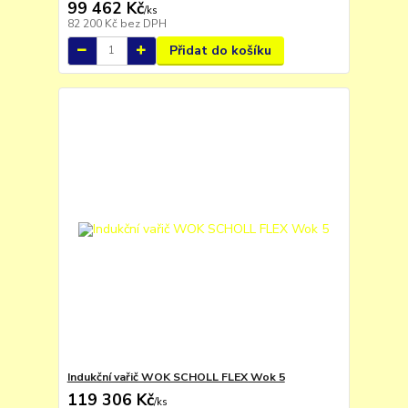
99 462 Kč
/
ks
82 200 Kč
bez DPH
Přidat do košíku
Indukční vařič WOK SCHOLL FLEX Wok 5
119 306 Kč
/
ks