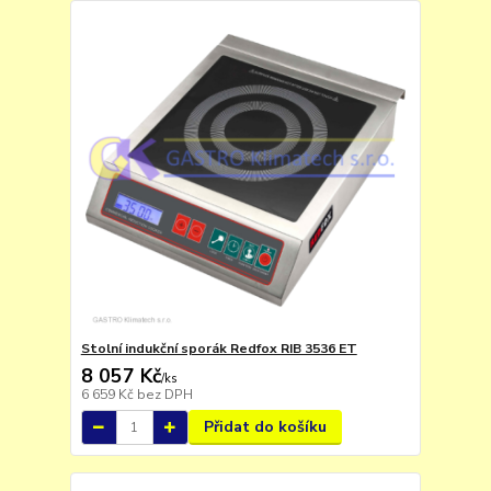
Stolní indukční sporák Redfox RIB 3536 ET
8 057 Kč
/
ks
6 659 Kč
bez DPH
Přidat do košíku