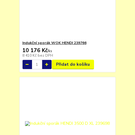
Indukční sporák WOK HENDI 239766
10 176 Kč
/
ks
8 410 Kč
bez DPH
Přidat do košíku