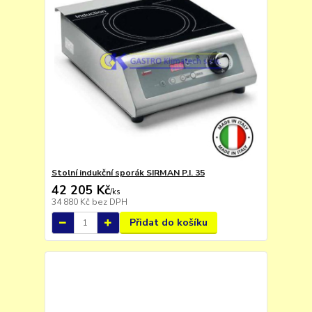
Stolní indukční sporák SIRMAN P.I. 35
42 205 Kč
/
ks
34 880 Kč
bez DPH
Přidat do košíku