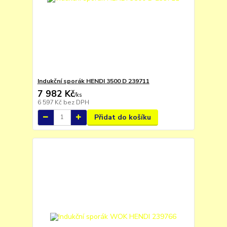
Indukční sporák HENDI 3500 D 239711
7 982 Kč
/
ks
6 597 Kč
bez DPH
Přidat do košíku