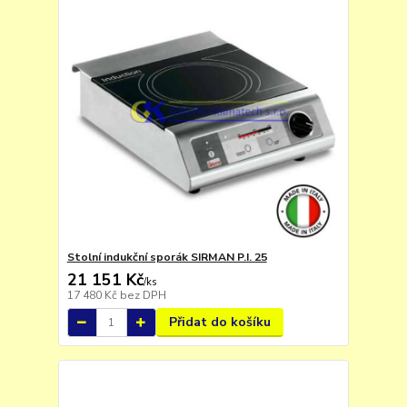
Stolní indukční sporák SIRMAN P.I. 25
21 151 Kč
/
ks
17 480 Kč
bez DPH
Přidat do košíku