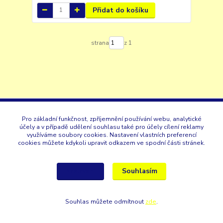
Přidat do košíku
strana
z 1
Pro základní funkčnost, zpříjemnění používání webu, analytické
účely a v případě udělení souhlasu také pro účely cílení reklamy
využíváme soubory cookies. Nastavení vlastních preferencí
GK
cookies můžete kdykoli upravit odkazem ve spodní části stránek.
+420 353 567 257
Souhlasím
Nastavení
eshop@gastroklimatech.cz
Souhlas můžete odmítnout
zde
.