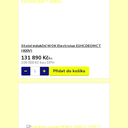
Stolní indukční WOK Electrolux E1HCDEOMCT
(400V)
131 890 Kč
/
ks
109 000 Kč
bez DPH
Přidat do košíku