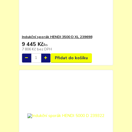
Indukční sporák HENDI 3500 D XL 239698
9 445 Kč
/
ks
7 806 Kč
bez DPH
Přidat do košíku