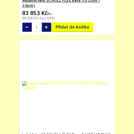
Indukční vařič SCHOLL FLEX Base 3.5 (230V /
3,5kW)
83 853 Kč
/
ks
69 300 Kč
bez DPH
Přidat do košíku