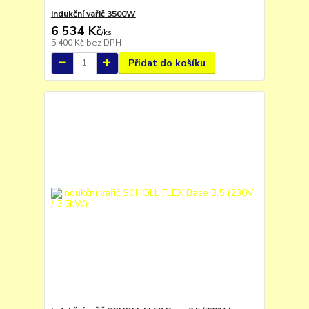
Indukční vařič 3500W
6 534 Kč
/
ks
5 400 Kč
bez DPH
Přidat do košíku