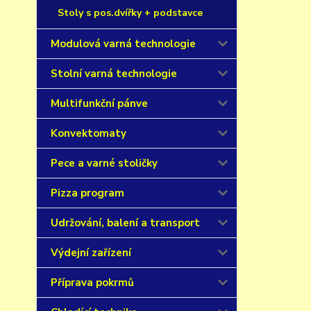
Stoly s pos.dvířky + podstavce
Modulová varná technologie
Stolní varná technologie
Multifunkční pánve
Konvektomaty
Pece a varné stoličky
Pizza program
Udržování, balení a transport
Výdejní zařízení
Příprava pokrmů