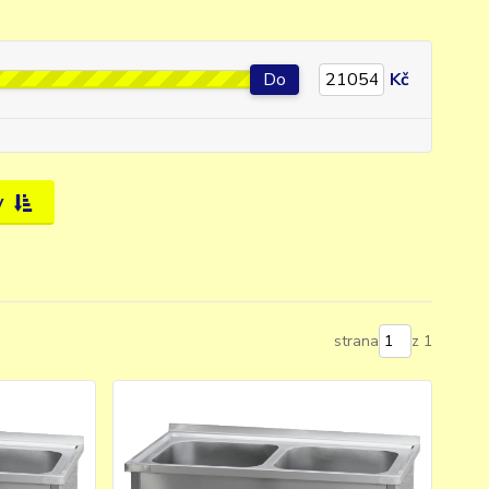
Do
Kč
y
strana
z 1