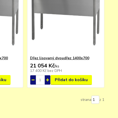
0x700
Dřez lisovaný dvoudřez 1400x700
21 054 Kč
/
ks
17 400 Kč
bez DPH
šíku
Přidat do košíku
strana
z 1