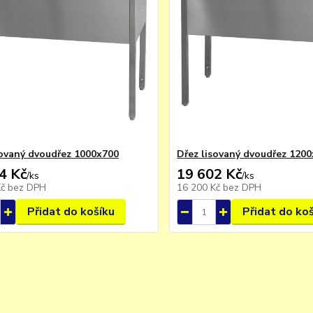
sovaný dvoudřez 1000x700
Dřez lisovaný dvoudřez 120
4 Kč
19 602 Kč
/
ks
/
ks
Kč
bez DPH
16 200 Kč
bez DPH
Přidat do košíku
Přidat do ko