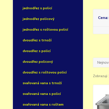
jednodřez s policí
Cena:
jednodřez policový
jednodřez s roštovou policí
dvoudřez s trnoží
dvoudřez s policí
dvoudřez policový
Nejnově
dvoudřez s roštovou policí
Zobrazuji 
svařovaná vana s trnoží
svařovaná vana s policí
svařovaná vana s roštem