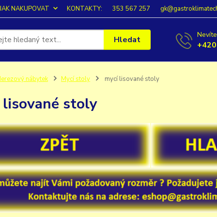
JAK NAKUPOVAT
KONTAKTY:
353 567 257
gk@gastroklimatec
Nevíte
Hledat
+420
erezový nábytek
Mycí stoly
mycí lisované stoly
 lisované stoly