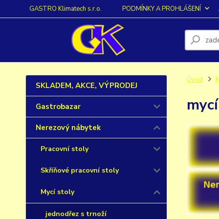
GASTRO Klimatech s.r.o.
PODMÍNKY A PROHLÁŠENÍ
Úvod
N
SKLADEM, AKCE, VÝPRODEJ
mycí
Gastrobazar
Nerezový nábytek
Pracovní stoly
Skříňové pracovní stoly
Mycí stoly
jednodřez s trnoží