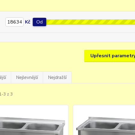
Kč
Od
Upřesnit parametr
jší
Nejlevnější
Nejdražší
1-3 z 3