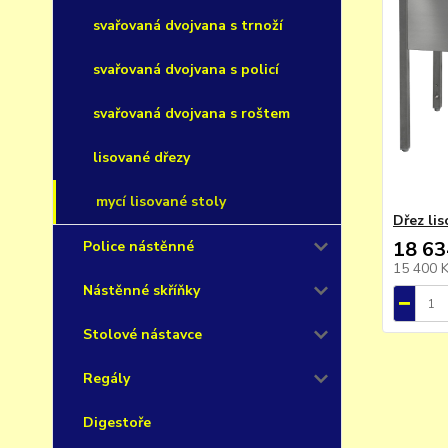
svařovaná dvojvana s trnoží
svařovaná dvojvana s policí
svařovaná dvojvana s roštem
lisované dřezy
mycí lisované stoly
Dřez li
18 63
Police nástěnné
15 400 
Nástěnné skříňky
Stolové nástavce
Regály
Digestoře