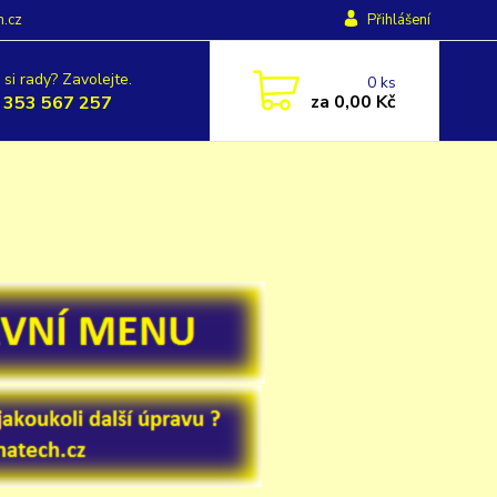
h.cz
Přihlášení
 si rady? Zavolejte.
0
ks
za
0,00 Kč
 353 567 257