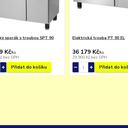
cký sporák s troubou SPT 90
Elektrická trouba PT 90 EL
9 Kč
36 179 Kč
/
ks
/
ks
Kč
bez DPH
29 900 Kč
bez DPH
Přidat do košíku
Přidat do ko