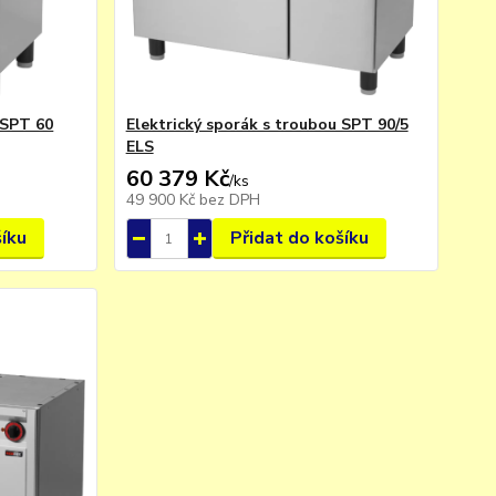
 SPT 60
Elektrický sporák s troubou SPT 90/5
ELS
60 379 Kč
/
ks
49 900 Kč
bez DPH
šíku
Přidat do košíku