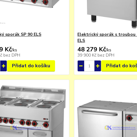
cký sporák SP 90 ELS
Elektrický sporák s troubou
ELS
9 Kč
48 279 Kč
/
ks
/
ks
Kč
bez DPH
39 900 Kč
bez DPH
Přidat do košíku
Přidat do ko