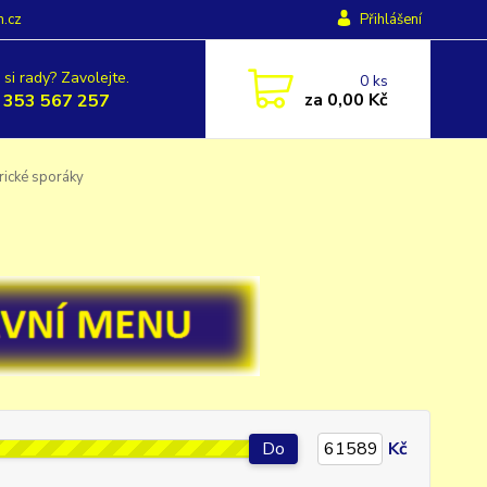
h.cz
Přihlášení
 si rady? Zavolejte.
0
ks
za
0,00 Kč
 353 567 257
rické sporáky
Do
Kč