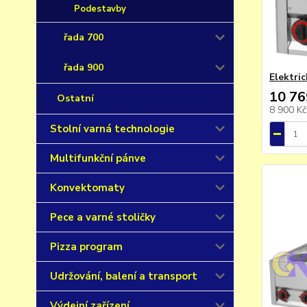
Podestavby
řada 700
řada 900
Elektri
10 76
Ostatní
8 900 K
Stolní varná technologie
Multifunkční pánve
Konvektomaty
Pece a varné stoličky
Pizza program
Udržování, balení a transport
Výdejní zařízení