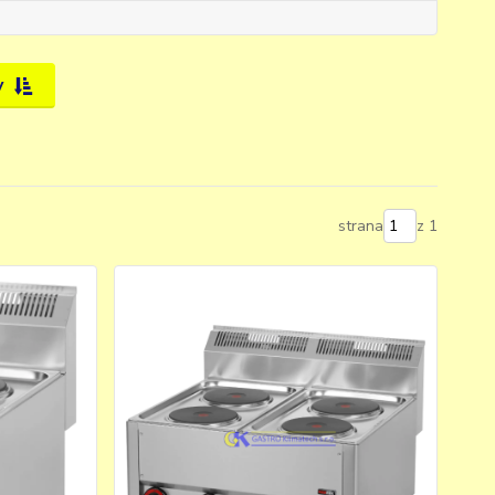
y
strana
z 1