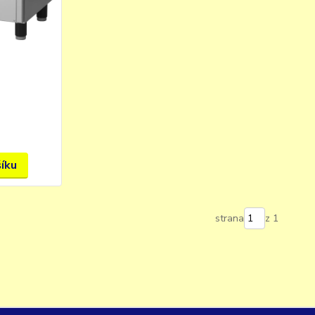
šíku
strana
z 1