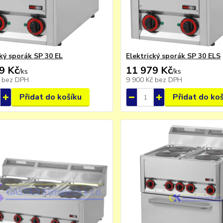
cký sporák SP 30 EL
Elektrický sporák SP 30 ELS
9 Kč
11 979 Kč
/
ks
/
ks
č
bez DPH
9 900 Kč
bez DPH
Přidat do košíku
Přidat do ko