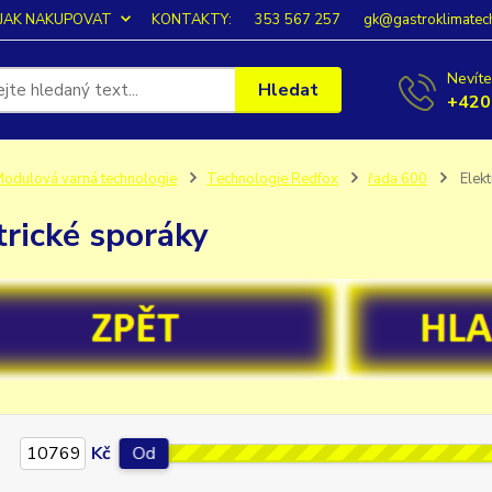
JAK NAKUPOVAT
KONTAKTY:
353 567 257
gk@gastroklimatec
Nevíte
Hledat
+420
odulová varná technologie
Technologie Redfox
řada 600
Elekt
trické sporáky
Kč
Od