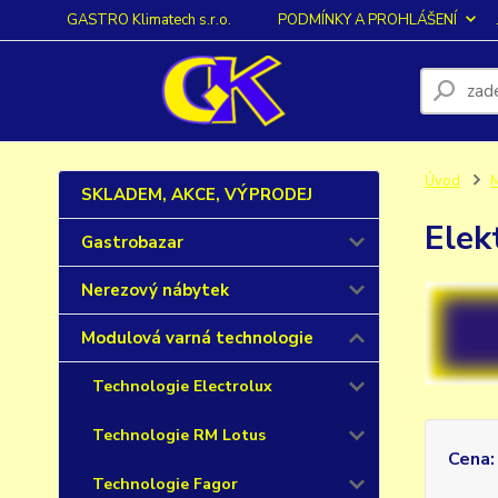
GASTRO Klimatech s.r.o.
PODMÍNKY A PROHLÁŠENÍ
Úvod
M
SKLADEM, AKCE, VÝPRODEJ
Elek
Gastrobazar
Nerezový nábytek
Modulová varná technologie
Technologie Electrolux
Technologie RM Lotus
Cena:
Technologie Fagor