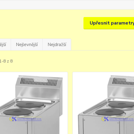
Upřesnit parametr
jší
Nejlevnější
Nejdražší
1-8 z 8