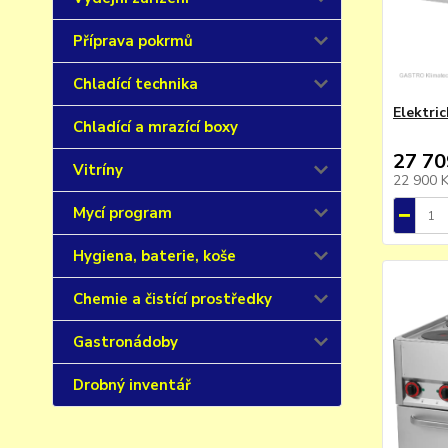
Příprava pokrmů
Chladící technika
Elektri
Chladící a mrazící boxy
27 70
Vitríny
22 900 
Mycí program
Hygiena, baterie, koše
Chemie a čistící prostředky
Gastronádoby
Drobný inventář