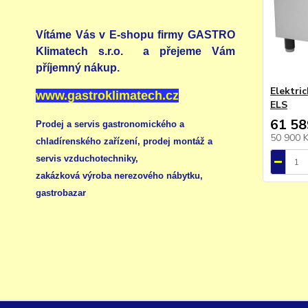
Vítáme Vás v E-shopu firmy GASTRO
Klimatech s.r.o. a přejeme Vám
příjemný nákup.
Elektri
www.gastroklimatech.cz
ELS
61 58
Prodej a servis gastronomického a
50 900 
chladírenského zařízení,
prodej montáž a
servis vzduchotechniky
,
zakázková výroba nerezového nábytku
,
gastrobazar