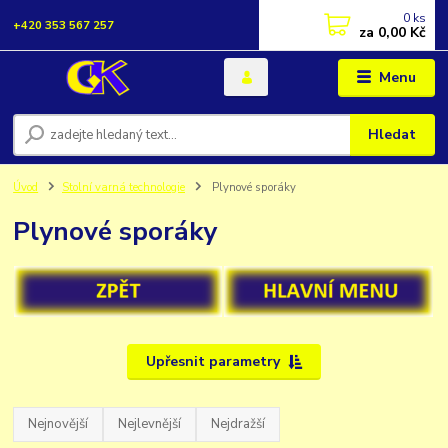
0
ks
+420 353 567 257
za
0,00 Kč
Menu
Hledat
Úvod
Stolní varná technologie
Plynové sporáky
Plynové sporáky
Upřesnit parametry
Nejnovější
Nejlevnější
Nejdražší