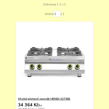
Zobrazuji 1-1 z 1
strana
z 1
Stolní plynový sporák HENDI 227381
34 364 Kč
/
ks
28 400 Kč
bez DPH