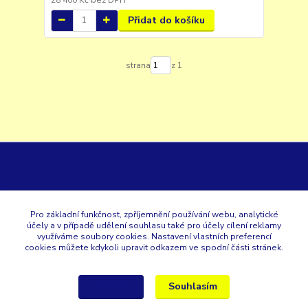
Přidat do košíku
strana
z 1
GK
Pro základní funkčnost, zpříjemnění používání webu, analytické
účely a v případě udělení souhlasu také pro účely cílení reklamy
+420 353 567 257
využíváme soubory cookies. Nastavení vlastních preferencí
cookies můžete kdykoli upravit odkazem ve spodní části stránek.
eshop@gastroklimatech.cz
Souhlasím
Nastavení