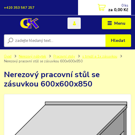
0
ks
+420 353 567 257
za
0,00 Kč
Menu
Hledat
Úvod
Nerezový nábytek
Pracovní stoly
s trnoží a 1x zásuvkou
Nerezový pracovní stůl se zásuvkou 600x600x850
Nerezový pracovní stůl se
zásuvkou 600x600x850