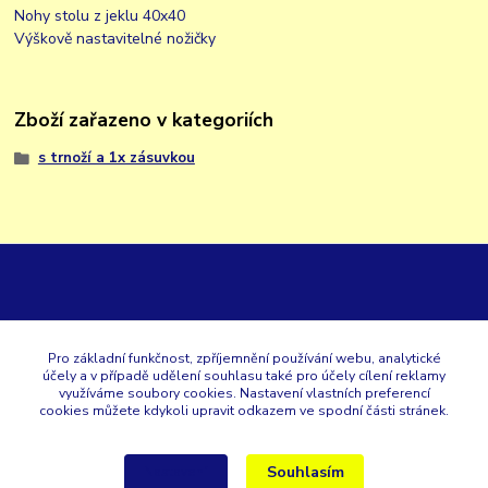
Nohy stolu z jeklu 40x40
Výškově nastavitelné nožičky
Zboží zařazeno v kategoriích
s trnoží a 1x zásuvkou
GK
Pro základní funkčnost, zpříjemnění používání webu, analytické
účely a v případě udělení souhlasu také pro účely cílení reklamy
+420 353 567 257
využíváme soubory cookies. Nastavení vlastních preferencí
cookies můžete kdykoli upravit odkazem ve spodní části stránek.
eshop@gastroklimatech.cz
Souhlasím
Nastavení