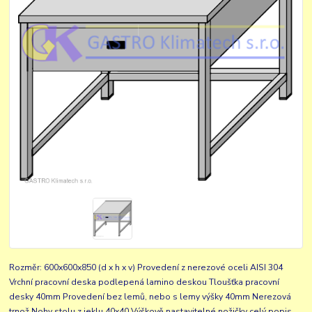
Rozměr: 600x600x850 (d x h x v) Provedení z nerezové oceli AISI 304
Vrchní pracovní deska podlepená lamino deskou Tloušťka pracovní
desky 40mm Provedení bez lemů, nebo s lemy výšky 40mm Nerezová
trnož Nohy stolu z jeklu 40x40 Výškově nastavitelné nožičky
celý popis