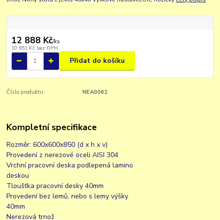
12 888 Kč
/
ks
10 651 Kč
bez DPH
Přidat do košíku
Číslo produktu:
NEA0062
Kompletní specifikace
Rozměr: 600x600x850 (d x h x v)
Provedení z nerezové oceli AISI 304
Vrchní pracovní deska podlepená lamino
deskou
Tloušťka pracovní desky 40mm
Provedení bez lemů, nebo s lemy výšky
40mm
Nerezová trnož