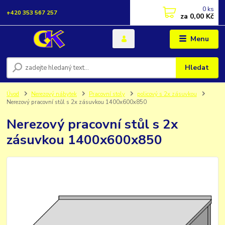
0
ks
+420 353 567 257
za
0,00 Kč
Menu
Hledat
Úvod
Nerezový nábytek
Pracovní stoly
policový s 2x zásuvkou
Nerezový pracovní stůl s 2x zásuvkou 1400x600x850
Nerezový pracovní stůl s 2x
zásuvkou 1400x600x850