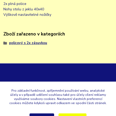
2x plná police
Nohy stolu z jeklu 40x40
Výškově nastavitelné nožičky
Zboží zařazeno v kategoriích
policový s 2x zásuvkou
GK
Pro základní funkčnost, zpříjemnění používání webu, analytické
účely a v případě udělení souhlasu také pro účely cílení reklamy
+420 353 567 257
využíváme soubory cookies. Nastavení vlastních preferencí
cookies můžete kdykoli upravit odkazem ve spodní části stránek.
eshop@gastroklimatech.cz