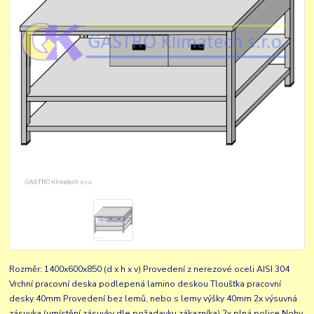
Rozměr: 1400x600x850 (d x h x v) Provedení z nerezové oceli AISI 304
Vrchní pracovní deska podlepená lamino deskou Tloušťka pracovní
desky 40mm Provedení bez lemů, nebo s lemy výšky 40mm 2x výsuvná
zásuvka (umístění zásuvky dle požadavku zákazníka) 2x plná police Nohy