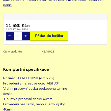
popis
11 680 Kč
/
ks
9 653 Kč
bez DPH
Přidat do košíku
Číslo produktu:
NEA0028
Kompletní specifikace
Rozměr: 800x800x850 (d x h x v)
Provedení z nerezové oceli AISI 304
Vrchní pracovní deska podlepená lamino
deskou
Tloušťka pracovní desky 40mm
Provedení bez lemů, nebo s lemy výšky
40mm