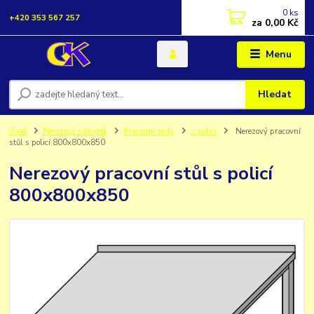
0
ks
+420 353 567 257
za
0,00 Kč
Menu
Hledat
Úvod
Nerezový nábytek
Pracovní stoly
s policí
Nerezový pracovní
stůl s policí 800x800x850
Nerezový pracovní stůl s policí
800x800x850