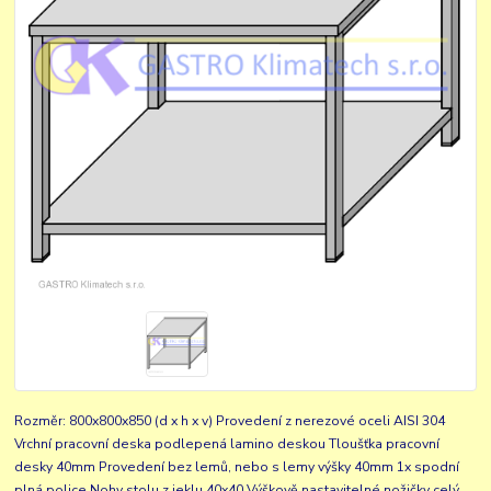
Rozměr: 800x800x850 (d x h x v) Provedení z nerezové oceli AISI 304
Vrchní pracovní deska podlepená lamino deskou Tloušťka pracovní
desky 40mm Provedení bez lemů, nebo s lemy výšky 40mm 1x spodní
plná police Nohy stolu z jeklu 40x40 Výškově nastavitelné nožičky
celý