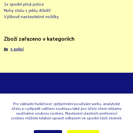
1x spodní plná police
Nohy stolu z jeklu 40x40
Výškově nastavitelné nožičky
Zboží zařazeno v kategoriích
s policí
GK
Pro základní funkčnost, zpříjemnění používání webu, analytické
účely a v případě udělení souhlasu také pro účely cílení reklamy
+420 353 567 257
využíváme soubory cookies. Nastavení vlastních preferencí
cookies můžete kdykoli upravit odkazem ve spodní části stránek.
eshop@gastroklimatech.cz