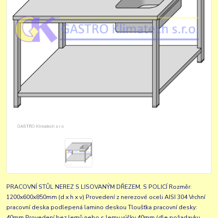
PRACOVNÍ STŮL NEREZ S LISOVANÝM DŘEZEM, S POLICÍ Rozměr:
1200x600x850mm (d x h x v) Provedení z nerezové oceli AISI 304 Vrchní
pracovní deska podlepená lamino deskou Tloušťka pracovní desky:
40mm Provedení bez lemů nebo s lemy výšky 40mm (dle požadavku