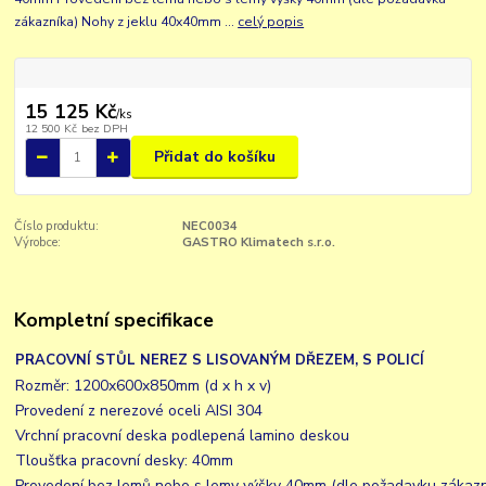
zákazníka) Nohy z jeklu 40x40mm ...
celý popis
15 125 Kč
/
ks
12 500 Kč
bez DPH
Přidat do košíku
Číslo produktu:
NEC0034
Výrobce:
GASTRO Klimatech s.r.o.
Kompletní specifikace
PRACOVNÍ STŮL NEREZ S LISOVANÝM DŘEZEM,
S POLICÍ
Rozměr: 1200x600x850mm (d x h x v)
Provedení z nerezové oceli AISI 304
Vrchní pracovní deska podlepená lamino deskou
Tloušťka pracovní desky: 40mm
Provedení bez lemů nebo s lemy výšky 40mm (dle požadavku zákazn