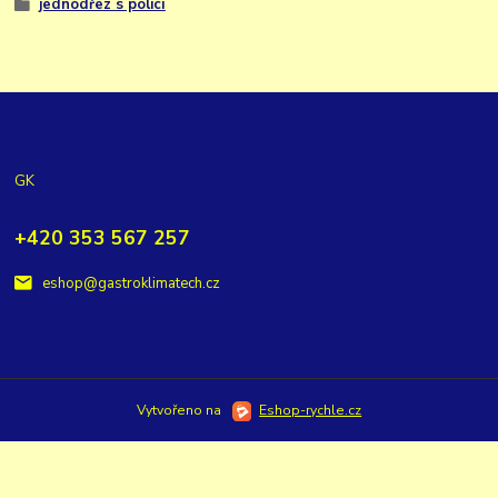
jednodřez s policí
GK
+420 353 567 257
eshop@gastroklimatech.cz
Vytvořeno na
Eshop-rychle.cz