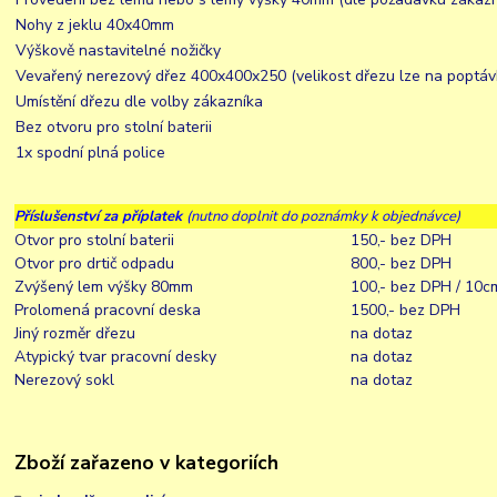
Nohy z jeklu 40x40mm
Výškově nastavitelné nožičky
Vevařený nerezový dřez 400x400x250 (velikost dřezu lze na poptáv
Umístění dřezu dle volby zákazníka
Bez otvoru pro stolní baterii
1x spodní plná police
Příslušenství za příplatek
(nutno doplnit do poznámky k objednávce)
Otvor pro stolní baterii
150,- bez DPH
Otvor pro drtič odpadu
800,- bez DPH
Zvýšený lem výšky 80mm
100,- bez DPH / 10c
Prolomená pracovní deska
1500,- bez DPH
Jiný rozměr dřezu
na dotaz
Atypický tvar pracovní desky
na dotaz
Nerezový sokl
na dotaz
Zboží zařazeno v kategoriích