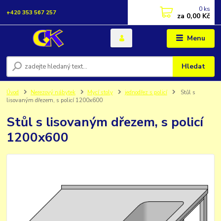
0
ks
+420 353 567 257
za
0,00 Kč
Menu
Hledat
Úvod
Nerezový nábytek
Mycí stoly
jednodřez s policí
Stůl s
lisovaným dřezem, s policí 1200x600
Stůl s lisovaným dřezem, s policí
1200x600