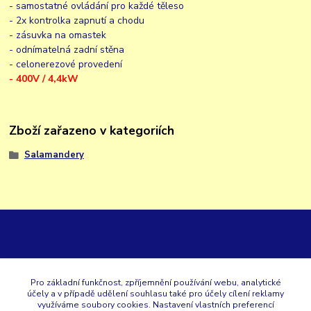
- samostatné ovládání pro každé těleso
- 2x kontrolka zapnutí a chodu
- zásuvka na omastek
- odnímatelná zadní stěna
- celonerezové provedení
- 400V / 4,4kW
Zboží zařazeno v kategoriích
Salamandery
GK
Pro základní funkčnost, zpříjemnění používání webu, analytické
účely a v případě udělení souhlasu také pro účely cílení reklamy
+420 353 567 257
využíváme soubory cookies. Nastavení vlastních preferencí