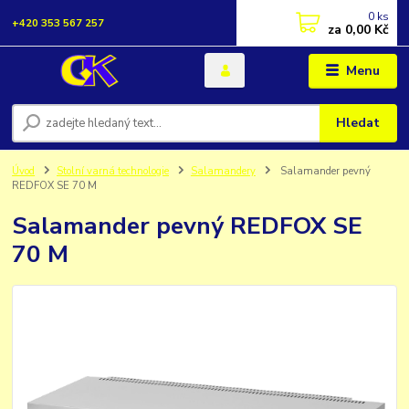
0
ks
+420 353 567 257
za
0,00 Kč
Menu
Hledat
Úvod
Stolní varná technologie
Salamandery
Salamander pevný
REDFOX SE 70 M
Salamander pevný REDFOX SE
70 M