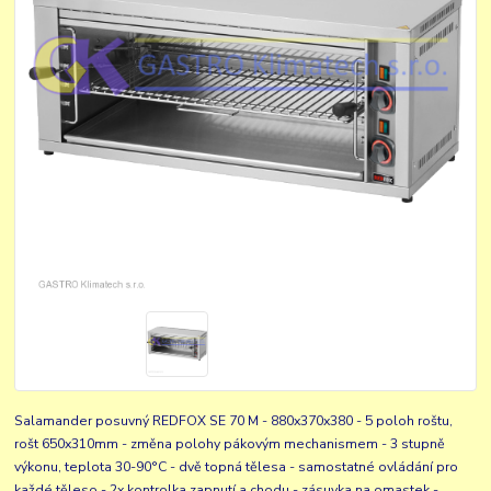
Salamander posuvný REDFOX SE 70 M - 880x370x380 - 5 poloh roštu,
rošt 650x310mm - změna polohy pákovým mechanismem - 3 stupně
výkonu, teplota 30-90°C - dvě topná tělesa - samostatné ovládání pro
každé těleso - 2x kontrolka zapnutí a chodu - zásuvka na omastek -