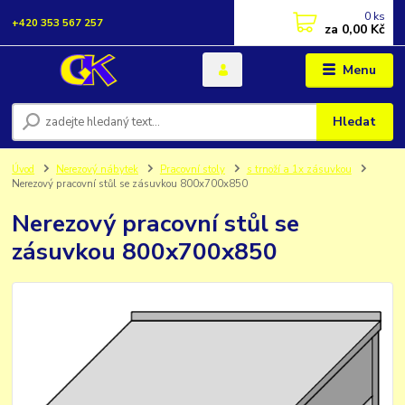
0
ks
+420 353 567 257
za
0,00 Kč
Menu
Hledat
Úvod
Nerezový nábytek
Pracovní stoly
s trnoží a 1x zásuvkou
Nerezový pracovní stůl se zásuvkou 800x700x850
Nerezový pracovní stůl se
zásuvkou 800x700x850