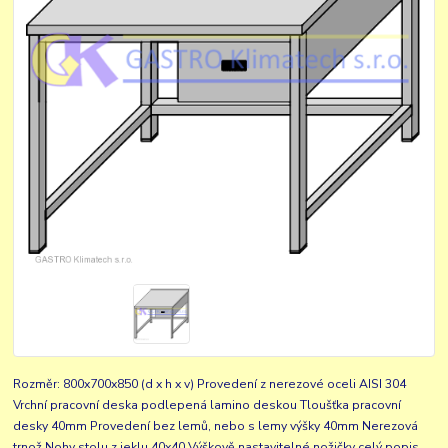
Rozměr: 800x700x850 (d x h x v) Provedení z nerezové oceli AISI 304
Vrchní pracovní deska podlepená lamino deskou Tloušťka pracovní
desky 40mm Provedení bez lemů, nebo s lemy výšky 40mm Nerezová
trnož Nohy stolu z jeklu 40x40 Výškově nastavitelné nožičky
celý popis