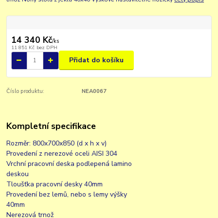
14 340 Kč
/
ks
11 851 Kč
bez DPH
Přidat do košíku
Číslo produktu:
NEA0067
Kompletní specifikace
Rozměr: 800x700x850 (d x h x v)
Provedení z nerezové oceli AISI 304
Vrchní pracovní deska podlepená lamino
deskou
Tloušťka pracovní desky 40mm
Provedení bez lemů, nebo s lemy výšky
40mm
Nerezová trnož