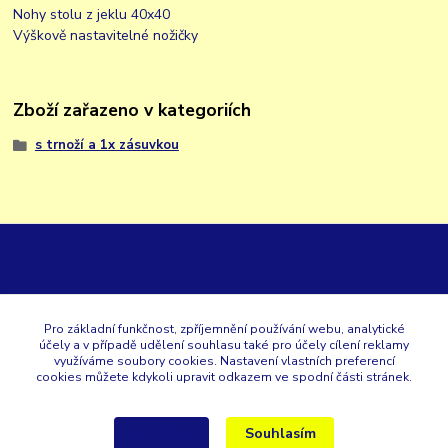
Nohy stolu z jeklu 40x40
Výškově nastavitelné nožičky
Zboží zařazeno v kategoriích
s trnoží a 1x zásuvkou
GK
Pro základní funkčnost, zpříjemnění používání webu, analytické
účely a v případě udělení souhlasu také pro účely cílení reklamy
+420 353 567 257
využíváme soubory cookies. Nastavení vlastních preferencí
cookies můžete kdykoli upravit odkazem ve spodní části stránek.
eshop@gastroklimatech.cz
Souhlasím
Nastavení