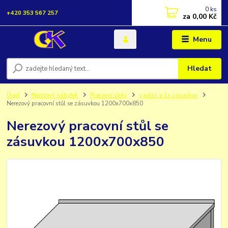
0
ks
+420 353 567 257
za
0,00 Kč
Menu
Hledat
Úvod
Nerezový nábytek
Pracovní stoly
s policí a 1x zásuvkou
Nerezový pracovní stůl se zásuvkou 1200x700x850
Nerezový pracovní stůl se
zásuvkou 1200x700x850