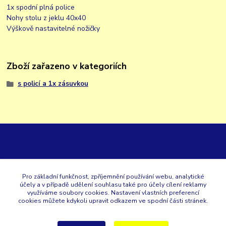
1x spodní plná police
Nohy stolu z jeklu 40x40
Výškově nastavitelné nožičky
Zboží zařazeno v kategoriích
s policí a 1x zásuvkou
GK
Pro základní funkčnost, zpříjemnění používání webu, analytické
účely a v případě udělení souhlasu také pro účely cílení reklamy
+420 353 567 257
využíváme soubory cookies. Nastavení vlastních preferencí
cookies můžete kdykoli upravit odkazem ve spodní části stránek.
eshop@gastroklimatech.cz