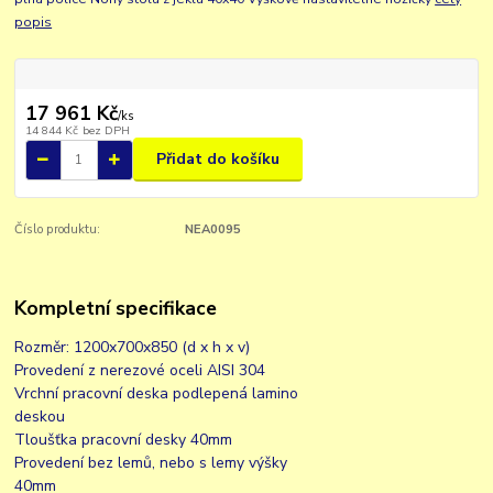
popis
17 961 Kč
/
ks
14 844 Kč
bez DPH
Přidat do košíku
Číslo produktu:
NEA0095
Kompletní specifikace
Rozměr: 1200x700x850 (d x h x v)
Provedení z nerezové oceli AISI 304
Vrchní pracovní deska podlepená lamino
deskou
Tloušťka pracovní desky 40mm
Provedení bez lemů, nebo s lemy výšky
40mm