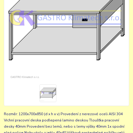
Rozměr: 1200x700x850 (d x h x v) Provedení z nerezové oceli AISI 304
Vrchní pracovní deska podlepená lamino deskou Tloušťka pracovní
desky 40mm Provedení bez lemů, nebo s lemy výšky 40mm 1x spodní
plná police Nohy stolu z jeklu 40x40 Výškově nastavitelné nožičky
celý