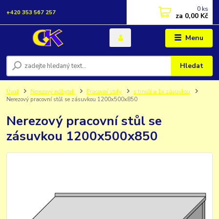
0
ks
+420 353 567 257
za
0,00 Kč
Menu
Hledat
Úvod
Nerezový nábytek
Pracovní stoly
s trnoží a 1x zásuvkou
Nerezový pracovní stůl se zásuvkou 1200x500x850
Nerezový pracovní stůl se
zásuvkou 1200x500x850