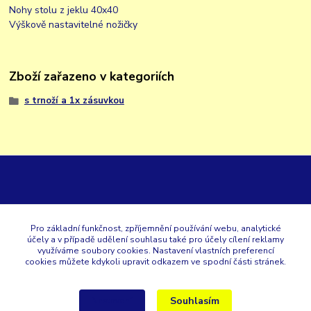
Nohy stolu z jeklu 40x40
Výškově nastavitelné nožičky
Zboží zařazeno v kategoriích
s trnoží a 1x zásuvkou
GK
Pro základní funkčnost, zpříjemnění používání webu, analytické
účely a v případě udělení souhlasu také pro účely cílení reklamy
+420 353 567 257
využíváme soubory cookies. Nastavení vlastních preferencí
cookies můžete kdykoli upravit odkazem ve spodní části stránek.
eshop@gastroklimatech.cz
Souhlasím
Nastavení