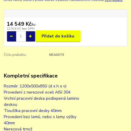
14 549 Kč
/
ks
12 024 Kč
bez DPH
Přidat do košíku
Číslo produktu:
NEA0073
Kompletní specifikace
Rozměr: 1200x500x850 (d x h x v)
Provedení z nerezové oceli AISI 304
Vrchní pracovní deska podlepená lamino
deskou
Tloušťka pracovní desky 40mm
Provedení bez lemů, nebo s lemy výšky
40mm
Nerezová trnož