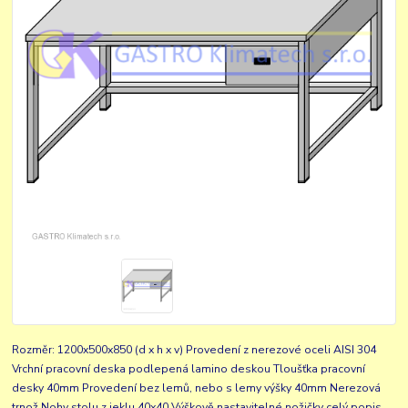
Rozměr: 1200x500x850 (d x h x v) Provedení z nerezové oceli AISI 304
Vrchní pracovní deska podlepená lamino deskou Tloušťka pracovní
desky 40mm Provedení bez lemů, nebo s lemy výšky 40mm Nerezová
trnož Nohy stolu z jeklu 40x40 Výškově nastavitelné nožičky
celý popis