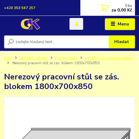
0
ks
+420 353 567 257
za
0,00 Kč
Menu
Hledat
Úvod
Nerezový nábytek
Pracovní stoly
s trnoží a zásuvkovým blokem
Nerezový pracovní stůl se zás. blokem 1800x700x850
Nerezový pracovní stůl se zás.
blokem 1800x700x850