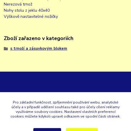
Nerezová trnož
Nohy stolu z jeklu 40x40
Výškově nastavitelné nožičky
Zboží zařazeno v kategoriích
s trnoží a zásuvkovým blokem
GK
Pro základní funkčnost, zpříjemnění používání webu, analytické
účely a v případě udělení souhlasu také pro účely cílení reklamy
+420 353 567 257
využíváme soubory cookies. Nastavení vlastních preferencí
cookies můžete kdykoli upravit odkazem ve spodní části stránek.
eshop@gastroklimatech.cz