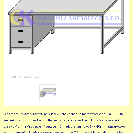
Rozměr: 1800x700x850 (d x h x v) Provedení z nerezové oceli AISI 304
Vrchní pracovní deska podlepená lamino deskou Tloušťka pracovní
desky 40mm Provedení bez lemů, nebo s lemy výšky 40mm Zásuvkový
blok (umístění bloku vlevo nebo vpravo) Zásuvkový blok obsahuje 3x