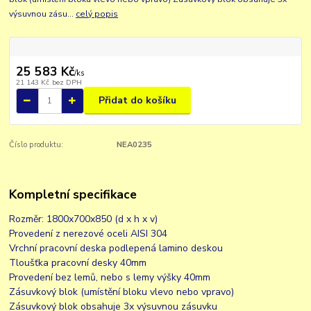
výsuvnou zásu...
celý popis
25 583 Kč
/
ks
21 143 Kč
bez DPH
Přidat do košíku
Číslo produktu:
NEA0235
Kompletní specifikace
Rozměr: 1800x700x850 (d x h x v)
Provedení z nerezové oceli AISI 304
Vrchní pracovní deska podlepená lamino deskou
Tloušťka pracovní desky 40mm
Provedení bez lemů, nebo s lemy výšky 40mm
Zásuvkový blok (umístění bloku vlevo nebo vpravo)
Zásuvkový blok obsahuje 3x výsuvnou zásuvku