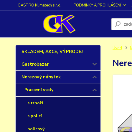
GASTRO Klimatech s.r.o.
PODMÍNKY A PROHLÁŠENÍ
Úvod
N
SKLADEM, AKCE, VÝPRODEJ
Nere
Gastrobazar
Nerezový nábytek
Pracovní stoly
s trnoží
s policí
policový