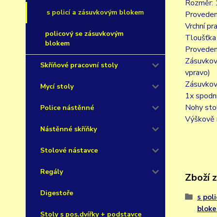
Rozměr: 
s policí a zásuvkovým blokem
Proveden
Vrchní p
policový se zásuvkovým
Tloušťka
blokem
Proveden
Zásuvkov
Skříňové pracovní stoly
vpravo)
Zásuvkov
Mycí stoly
1x spodní
Nohy sto
Police nástěnné
Výškově 
Nástěnné skříňky
Stolové nástavce
Regály
Zboží 
Digestoře
s pol
blok
Stoly s pos.dvířky + podstavce