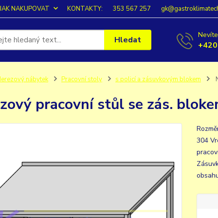
JAK NAKUPOVAT
KONTAKTY:
353 567 257
gk@gastroklimatec
Nevíte
Hledat
+420
erezový nábytek
Pracovní stoly
s policí a zásuvkovým blokem
N
zový pracovní stůl se zás. blo
Rozměr
304 Vr
pracov
Zásuvk
obsahu