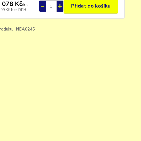
 078 Kč
/
ks
Přidat do košíku
899 Kč
bez DPH
roduktu:
NEA0245