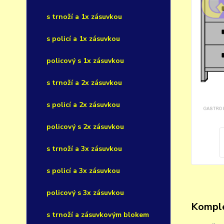
s trnoží a 1x zásuvkou
s policí a 1x zásuvkou
policový s 1x zásuvkou
s trnoží a 2x zásuvkou
s policí a 2x zásuvkou
policový s 2x zásuvkou
s trnoží a 3x zásuvkou
s policí a 3x zásuvkou
policový s 3x zásuvkou
Komple
s trnoží a zásuvkovým blokem