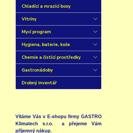
Chladící a mrazící boxy
Vitríny
Mycí program
Hygiena, baterie, koše
Chemie a čistící prostředky
Gastronádoby
Drobný inventář
Vítáme Vás v E-shopu firmy GASTRO
Klimatech s.r.o. a přejeme Vám
příjemný nákup.