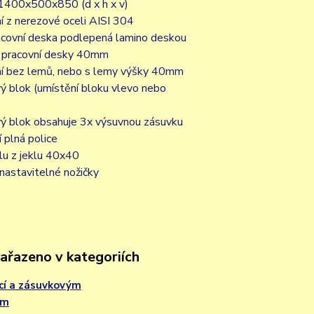
1400x500x850 (d x h x v)
í z nerezové oceli AISI 304
racovní deska podlepená lamino deskou
 pracovní desky 40mm
í bez lemů, nebo s lemy výšky 40mm
ý blok (umístění bloku vlevo nebo
ý blok obsahuje 3x výsuvnou zásuvku
 plná police
lu z jeklu 40x40
nastavitelné nožičky
zařazeno v kategoriích
icí a zásuvkovým
em