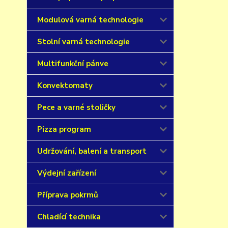
Modulová varná technologie
Stolní varná technologie
Multifunkční pánve
Konvektomaty
Pece a varné stoličky
Pizza program
Udržování, balení a transport
Výdejní zařízení
Příprava pokrmů
Chladící technika