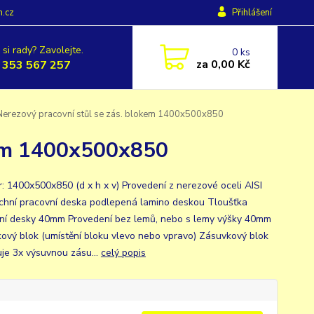
h.cz
Přihlášení
 si rady? Zavolejte.
0
ks
za
0,00 Kč
 353 567 257
erezový pracovní stůl se zás. blokem 1400x500x850
kem 1400x500x850
: 1400x500x850 (d x h x v) Provedení z nerezové oceli AISI
chní pracovní deska podlepená lamino deskou Tloušťka
ní desky 40mm Provedení bez lemů, nebo s lemy výšky 40mm
ový blok (umístění bloku vlevo nebo vpravo) Zásuvkový blok
je 3x výsuvnou zásu...
celý popis