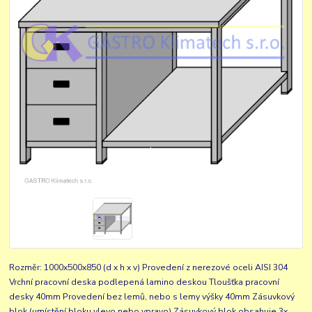
Rozměr: 1000x500x850 (d x h x v) Provedení z nerezové oceli AISI 304
Vrchní pracovní deska podlepená lamino deskou Tloušťka pracovní
desky 40mm Provedení bez lemů, nebo s lemy výšky 40mm Zásuvkový
blok (umístění bloku vlevo nebo vpravo) Zásuvkový blok obsahuje 3x