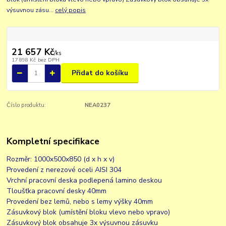
výsuvnou zásu...
celý popis
21 657 Kč
/
ks
17 898 Kč
bez DPH
Přidat do košíku
Číslo produktu:
NEA0237
Kompletní specifikace
Rozměr: 1000x500x850 (d x h x v)
Provedení z nerezové oceli AISI 304
Vrchní pracovní deska podlepená lamino deskou
Tloušťka pracovní desky 40mm
Provedení bez lemů, nebo s lemy výšky 40mm
Zásuvkový blok (umístění bloku vlevo nebo vpravo)
Zásuvkový blok obsahuje 3x výsuvnou zásuvku