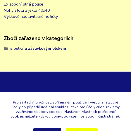
1x spodní plná police
Nohy stolu z jeklu 40x40
Výškově nastavitelné nožičky
Zboží zařazeno v kategoriích
s policí a zásuvkovým blokem
GK
Pro základní funkčnost, zpříjemnění používání webu, analytické
účely a v případě udělení souhlasu také pro účely cílení reklamy
+420 353 567 257
využíváme soubory cookies. Nastavení vlastních preferencí
cookies můžete kdykoli upravit odkazem ve spodní části stránek.
eshop@gastroklimatech.cz