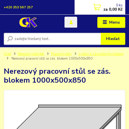
0
ks
+420 353 567 257
za
0,00 Kč
Menu
Hledat
Úvod
Nerezový nábytek
Pracovní stoly
s policí a zásuvkovým blokem
Nerezový pracovní stůl se zás. blokem 1000x500x850
Nerezový pracovní stůl se zás.
blokem 1000x500x850