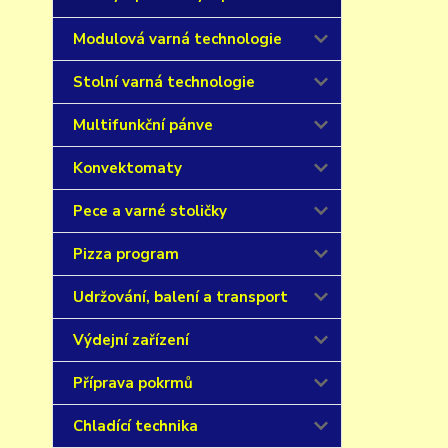
Modulová varná technologie
Stolní varná technologie
Multifunkční pánve
Konvektomaty
Pece a varné stoličky
Pizza program
Udržování, balení a transport
Výdejní zařízení
Příprava pokrmů
Chladící technika