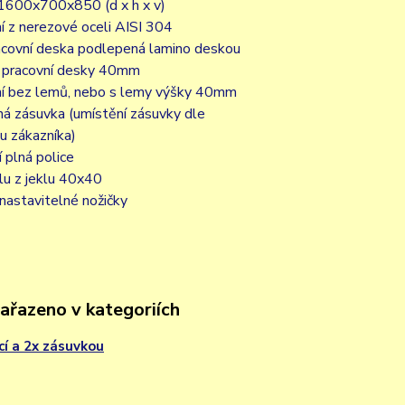
1600x700x850 (d x h x v)
í z nerezové oceli AISI 304
racovní deska podlepená lamino deskou
 pracovní desky 40mm
í bez lemů, nebo s lemy výšky 40mm
á zásuvka (umístění zásuvky dle
u zákazníka)
 plná police
lu z jeklu 40x40
nastavitelné nožičky
zařazeno v kategoriích
icí a 2x zásuvkou