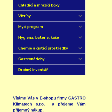
Chladící a mrazící boxy
Vitríny
Mycí program
Hygiena, baterie, koše
Chemie a čistící prostředky
Gastronádoby
Drobný inventář
Vítáme Vás v E-shopu firmy GASTRO
Klimatech s.r.o. a přejeme Vám
příjemný nákup.