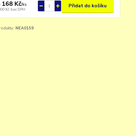
 168 Kč
/
ks
Přidat do košíku
800 Kč
bez DPH
roduktu:
NEA0159