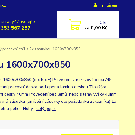
h.cz
Přihlášení
 si rady? Zavolejte.
0
ks
za
0,00 Kč
 353 567 257
 pracovní stůl s 2x zásuvkou 1600x700x850
kou 1600x700x850
: 1600x700x850 (d x h x v) Provedení z nerezové oceli AISI
chní pracovní deska podlepená lamino deskou Tloušťka
ní desky 40mm Provedení bez lemů, nebo s lemy výšky 40mm
uvná zásuvka (umístění zásuvky dle požadavku zákazníka) 1x
 plná police Nohy...
celý popis