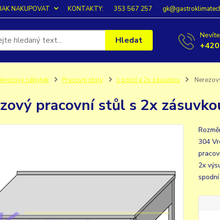
JAK NAKUPOVAT
KONTAKTY:
353 567 257
gk@gastroklimatec
Nevíte
Hledat
+420
erezový nábytek
Pracovní stoly
s policí a 2x zásuvkou
Nerezový
zový pracovní stůl s 2x zásuv
Rozměr
304 Vr
pracov
2x výs
spodní