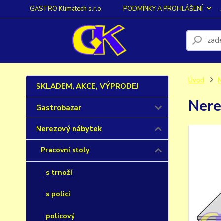
GASTRO Klimatech s.r.o.
PODMÍNKY A PROHLÁŠENÍ
Úvod
N
SKLADEM, AKCE, VÝPRODEJ
Nere
Gastrobazar
Nerezový nábytek
Pracovní stoly
s trnoží
s policí
policový