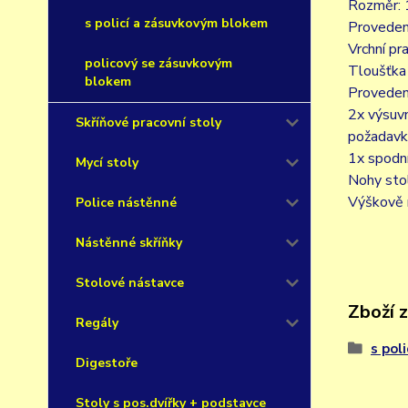
Rozměr: 
s policí a zásuvkovým blokem
Proveden
Vrchní p
policový se zásuvkovým
Tloušťka
blokem
Proveden
2x výsuvn
Skříňové pracovní stoly
požadavk
1x spodní
Mycí stoly
Nohy sto
Výškově 
Police nástěnné
Nástěnné skříňky
Stolové nástavce
Zboží 
Regály
s pol
Digestoře
Stoly s pos.dvířky + podstavce