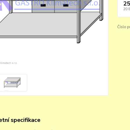
25
20 
Číslo p
tní specifikace