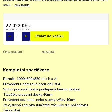
stolu ...
celý popis
22 022 Kč
/
ks
18 200 Kč
bez DPH
Přidat do košíku
Číslo produktu:
NEA0166
Kompletní specifikace
Rozměr: 1000x600x850 (d x h x v)
Provedení z nerezové oceli AISI 304
Vrchní pracovní deska podlepená lamino deskou
Tloušťka pracovní desky 40mm
Provedení bez lemů, nebo s lemy výšky 40mm
2x výsuvná zásuvka (umístění zásuvky dle požadavku
zákazníka)