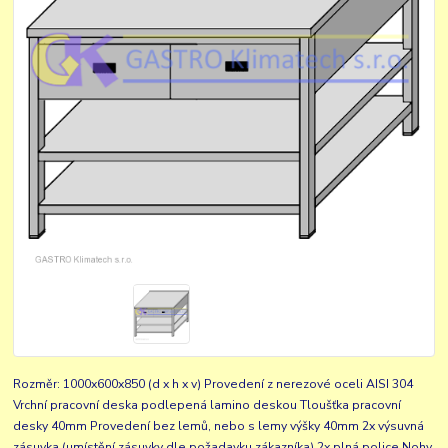
Rozměr: 1000x600x850 (d x h x v) Provedení z nerezové oceli AISI 304
Vrchní pracovní deska podlepená lamino deskou Tloušťka pracovní
desky 40mm Provedení bez lemů, nebo s lemy výšky 40mm 2x výsuvná
zásuvka (umístění zásuvky dle požadavku zákazníka) 2x plná police Nohy