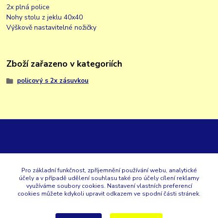
2x plná police
Nohy stolu z jeklu 40x40
Výškově nastavitelné nožičky
Zboží zařazeno v kategoriích
policový s 2x zásuvkou
GK
Pro základní funkčnost, zpříjemnění používání webu, analytické
účely a v případě udělení souhlasu také pro účely cílení reklamy
+420 353 567 257
využíváme soubory cookies. Nastavení vlastních preferencí
cookies můžete kdykoli upravit odkazem ve spodní části stránek.
eshop@gastroklimatech.cz