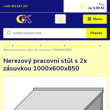
0
ks
+420 353 567 257
za
0,00 Kč
Menu
Hledat
Úvod
Nerezový nábytek
Pracovní stoly
policový s 2x zásuvkou
Nerezový pracovní stůl s 2x zásuvkou 1000x600x850
Nerezový pracovní stůl s 2x
zásuvkou 1000x600x850