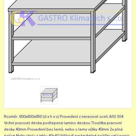
Rozměr: 800x600x850 (d x h x v) Provedení z nerezové oceli AISI 304
Vrchní pracovní deska podlepená lamino deskou Tloušťka pracovní
desky 40mm Provedení bez lemů, nebo s lemy výšky 40mm 2x plná
police Nohy stolu z jeklu 40x40 Výškově nastavitelné nožičky
celý popis