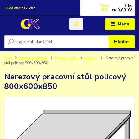
0
ks
+420 353 567 257
za
0,00 Kč
Menu
Hledat
Úvod
Nerezový nábytek
Pracovní stoly
policový
Nerezový pracovní
stůl policový 800x600x850
Nerezový pracovní stůl policový
800x600x850