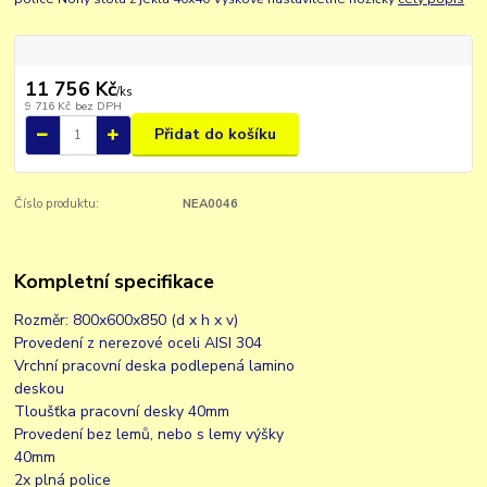
11 756 Kč
/
ks
9 716 Kč
bez DPH
Přidat do košíku
Číslo produktu:
NEA0046
Kompletní specifikace
Rozměr: 800x600x850 (d x h x v)
Provedení z nerezové oceli AISI 304
Vrchní pracovní deska podlepená lamino
deskou
Tloušťka pracovní desky 40mm
Provedení bez lemů, nebo s lemy výšky
40mm
2x plná police