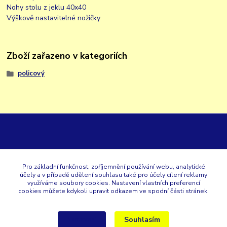
Nohy stolu z jeklu 40x40
Výškově nastavitelné nožičky
Zboží zařazeno v kategoriích
policový
GK
Pro základní funkčnost, zpříjemnění používání webu, analytické
účely a v případě udělení souhlasu také pro účely cílení reklamy
+420 353 567 257
využíváme soubory cookies. Nastavení vlastních preferencí
cookies můžete kdykoli upravit odkazem ve spodní části stránek.
eshop@gastroklimatech.cz
Souhlasím
Nastavení