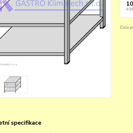
10
8 9
Číslo p
tní specifikace