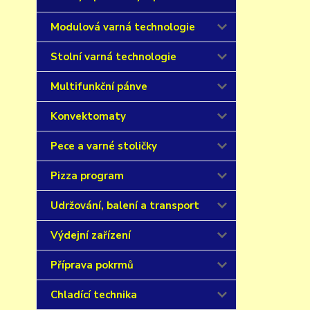
Modulová varná technologie
Stolní varná technologie
Multifunkční pánve
Konvektomaty
Pece a varné stoličky
Pizza program
Udržování, balení a transport
Výdejní zařízení
Příprava pokrmů
Chladící technika