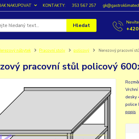
JAK NAKUPOVAT
KONTAKTY:
353 567 257
gk@gastroklimatec
Nevíte
Hledat
+420
erezový nábytek
Pracovní stoly
policový
Nerezový pracovní st
zový pracovní stůl policový 60
Rozměr
Vrchní
desky 
police
popis