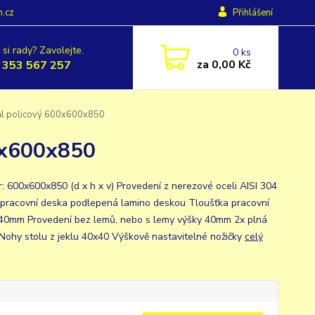
h.cz
Přihlášení
 si rady? Zavolejte.
0
ks
za
0,00 Kč
 353 567 257
ůl policový 600x600x850
0x600x850
: 600x600x850 (d x h x v) Provedení z nerezové oceli AISI 304
 pracovní deska podlepená lamino deskou Tloušťka pracovní
40mm Provedení bez lemů, nebo s lemy výšky 40mm 2x plná
 Nohy stolu z jeklu 40x40 Výškově nastavitelné nožičky
celý