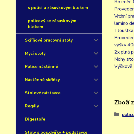
Rozměr: 
s policí a zásuvkovým blokem
Proveden
Vrchní pr
policový se zásuvkovým
lamino d
blokem
Tloušťka
Proveden
Skříňové pracovní stoly
výšky 4
2x plná p
Mycí stoly
Nohy sto
Výškově 
Police nástěnné
Nástěnné skříňky
Stolové nástavce
Zboží 
Regály
polic
Digestoře
Stoly s pos.dvířky + podstavce