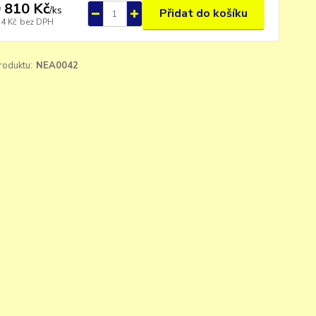
 810 Kč
/
ks
Přidat do košíku
34 Kč
bez DPH
roduktu:
NEA0042