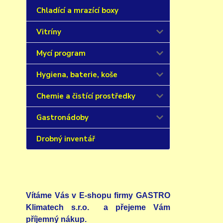
Chladící a mrazící boxy
Vitríny
Mycí program
Hygiena, baterie, koše
Chemie a čistící prostředky
Gastronádoby
Drobný inventář
Vítáme Vás v E-shopu firmy GASTRO
Klimatech s.r.o. a přejeme Vám
příjemný nákup.