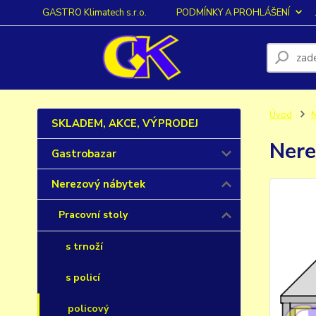
GASTRO Klimatech s.r.o.
PODMÍNKY A PROHLÁŠENÍ
Úvod
N
SKLADEM, AKCE, VÝPRODEJ
Nere
Gastrobazar
Nerezový nábytek
Pracovní stoly
s trnoží
s policí
policový