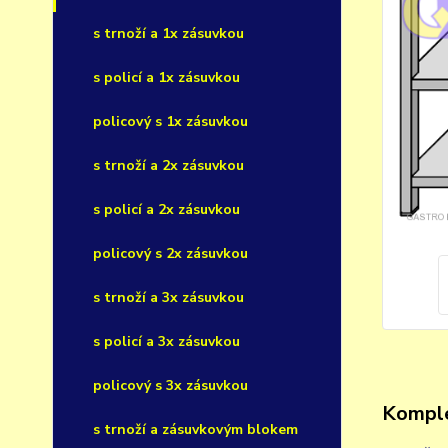
s trnoží a 1x zásuvkou
s policí a 1x zásuvkou
policový s 1x zásuvkou
s trnoží a 2x zásuvkou
s policí a 2x zásuvkou
policový s 2x zásuvkou
s trnoží a 3x zásuvkou
s policí a 3x zásuvkou
policový s 3x zásuvkou
Komple
s trnoží a zásuvkovým blokem