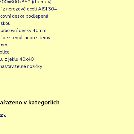
600x600x850 (d x h x v)
í z nerezové oceli AISI 304
acovní deska podlepená
eskou
 pracovní desky 40mm
í bez lemů, nebo s lemy
0mm
olice
lu z jeklu 40x40
nastavitelné nožičky
zařazeno v kategoriích
ový