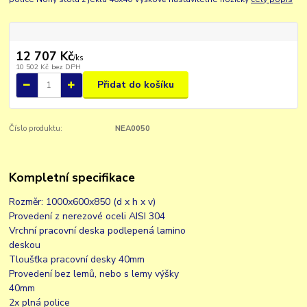
12 707 Kč
/
ks
10 502 Kč
bez DPH
Přidat do košíku
Číslo produktu:
NEA0050
Kompletní specifikace
Rozměr: 1000x600x850 (d x h x v)
Provedení z nerezové oceli AISI 304
Vrchní pracovní deska podlepená lamino
deskou
Tloušťka pracovní desky 40mm
Provedení bez lemů, nebo s lemy výšky
40mm
2x plná police