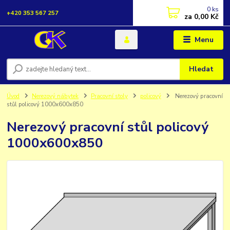
0
ks
+420 353 567 257
za
0,00 Kč
Menu
Hledat
Úvod
Nerezový nábytek
Pracovní stoly
policový
Nerezový pracovní
stůl policový 1000x600x850
Nerezový pracovní stůl policový
1000x600x850