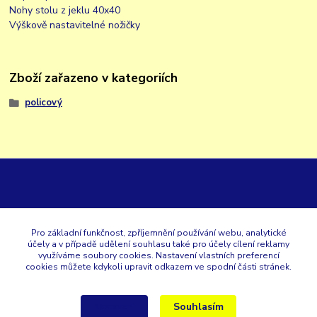
Nohy stolu z jeklu 40x40
Výškově nastavitelné nožičky
Zboží zařazeno v kategoriích
policový
GK
Pro základní funkčnost, zpříjemnění používání webu, analytické
účely a v případě udělení souhlasu také pro účely cílení reklamy
+420 353 567 257
využíváme soubory cookies. Nastavení vlastních preferencí
cookies můžete kdykoli upravit odkazem ve spodní části stránek.
eshop@gastroklimatech.cz
Souhlasím
Nastavení