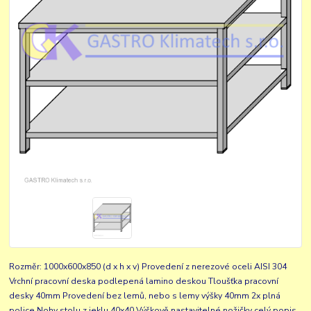
Rozměr: 1000x600x850 (d x h x v) Provedení z nerezové oceli AISI 304
Vrchní pracovní deska podlepená lamino deskou Tloušťka pracovní
desky 40mm Provedení bez lemů, nebo s lemy výšky 40mm 2x plná
police Nohy stolu z jeklu 40x40 Výškově nastavitelné nožičky
celý popis