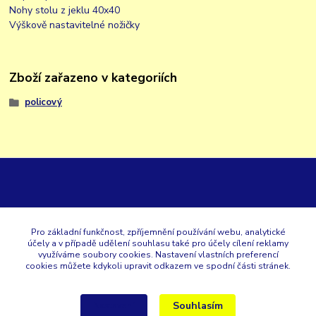
Nohy stolu z jeklu 40x40
Výškově nastavitelné nožičky
Zboží zařazeno v kategoriích
policový
GK
Pro základní funkčnost, zpříjemnění používání webu, analytické
účely a v případě udělení souhlasu také pro účely cílení reklamy
+420 353 567 257
využíváme soubory cookies. Nastavení vlastních preferencí
cookies můžete kdykoli upravit odkazem ve spodní části stránek.
eshop@gastroklimatech.cz
Souhlasím
Nastavení