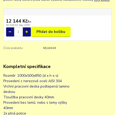
12 144 Kč
/
ks
10 036 Kč
bez DPH
Přidat do košíku
Číslo produktu:
NEA0049
Kompletní specifikace
Rozměr: 1000x500x850 (d x h x v)
Provedení z nerezové oceli AISI 304
Vrchní pracovní deska podlepená lamino
deskou
Tloušťka pracovní desky 40mm
Provedení bez lemů, nebo s lemy výšky
40mm
2x plná police