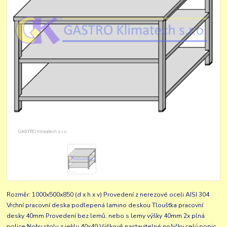
Rozměr: 1000x500x850 (d x h x v) Provedení z nerezové oceli AISI 304
Vrchní pracovní deska podlepená lamino deskou Tloušťka pracovní
desky 40mm Provedení bez lemů, nebo s lemy výšky 40mm 2x plná
police Nohy stolu z jeklu 40x40 Výškově nastavitelné nožičky
celý popis