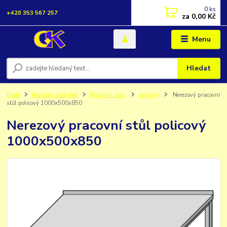
0
ks
+420 353 567 257
za
0,00 Kč
Menu
Hledat
Úvod
Nerezový nábytek
Pracovní stoly
policový
Nerezový pracovní
stůl policový 1000x500x850
Nerezový pracovní stůl policový
1000x500x850