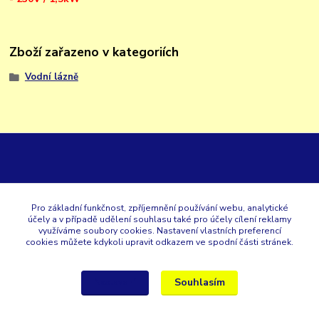
Zboží zařazeno v kategoriích
Vodní lázně
GK
Pro základní funkčnost, zpříjemnění používání webu, analytické
účely a v případě udělení souhlasu také pro účely cílení reklamy
+420 353 567 257
využíváme soubory cookies. Nastavení vlastních preferencí
cookies můžete kdykoli upravit odkazem ve spodní části stránek.
eshop@gastroklimatech.cz
Souhlasím
Nastavení