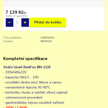
7 139 Kč
/
ks
5 900 Kč
bez DPH
Přidat do košíku
Číslo produktu:
A2RF0062
Výrobce:
REDFOX
Kompletní specifikace
Vodní lázeň RedFox BM 1115
- 330x540x220
- kapacita GN1/1 - 150
- rozvěděcí deska mezi tělese a vanou
- nastavitelná teplota 30-90°C
- kontrolku chodu a vyhřátí, síťový vypínač
- celonerezové provedení
- gastronádoby nejsou součástí zařízení
- 230V / 1,5kW