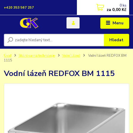
0
ks
+420 353 567 257
za
0,00 Kč
Menu
Hledat
Úvod
Stolní varná technologie
Vodní lázně
Vodní lázeň REDFOX BM
1115
Vodní lázeň REDFOX BM 1115