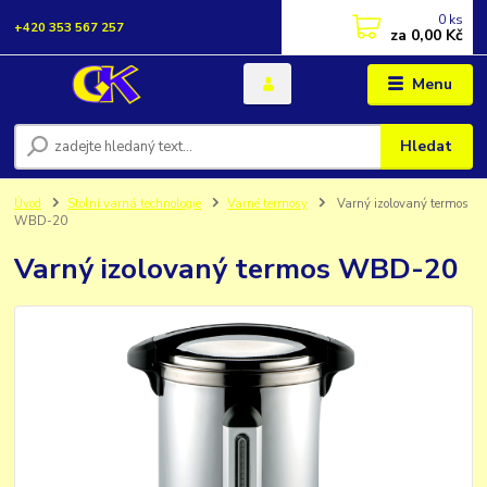
0
ks
+420 353 567 257
za
0,00 Kč
Menu
Hledat
Úvod
Stolní varná technologie
Varné termosy
Varný izolovaný termos
WBD-20
Varný izolovaný termos WBD-20