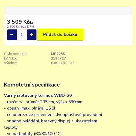
3 509 Kč
/
ks
2 900 Kč
bez DPH
Přidat do košíku
Číslo produktu:
MP0035
EAN kód:
3190727
Výrobce:
GASTRO-TIP
Kompletní specifikace
Varný izolovaný termos WBD-20
- rozěmry : průměr 295mm, výška 530mm
- obsah (max. plnění) 15,8l
- celonerezové provedení, dvouplášťové provedení
- snadné ovládání, barevný displej s ukazatelem
teploty
- volba teploty (60/80/100 °C)