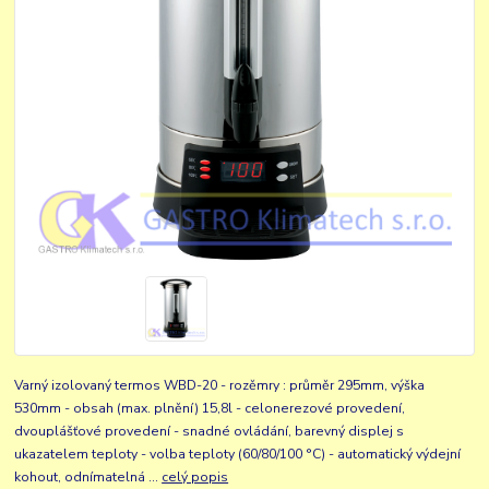
Varný izolovaný termos WBD-20 - rozěmry : průměr 295mm, výška
530mm - obsah (max. plnění) 15,8l - celonerezové provedení,
dvouplášťové provedení - snadné ovládání, barevný displej s
ukazatelem teploty - volba teploty (60/80/100 °C) - automatický výdejní
kohout, odnímatelná ...
celý popis