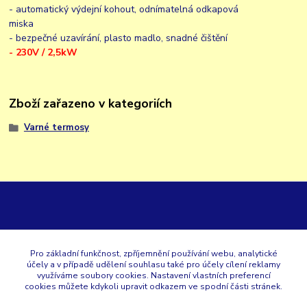
- automatický výdejní kohout, odnímatelná odkapová
miska
- bezpečné uzavírání, plasto madlo, snadné čištění
- 230V / 2,5kW
Zboží zařazeno v kategoriích
Varné termosy
GK
Pro základní funkčnost, zpříjemnění používání webu, analytické
účely a v případě udělení souhlasu také pro účely cílení reklamy
+420 353 567 257
využíváme soubory cookies. Nastavení vlastních preferencí
cookies můžete kdykoli upravit odkazem ve spodní části stránek.
eshop@gastroklimatech.cz