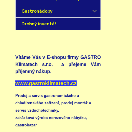
Gastronádoby
Drobný inventář
Vítáme Vás v E-shopu firmy GASTRO
Klimatech s.r.o. a přejeme Vám
příjemný nákup.
www.gastroklimatech.cz
Prodej a servis gastronomického a
chladírenského zařízení,
prodej montáž a
servis vzduchotechniky
,
zakázková výroba nerezového nábytku
,
gastrobazar