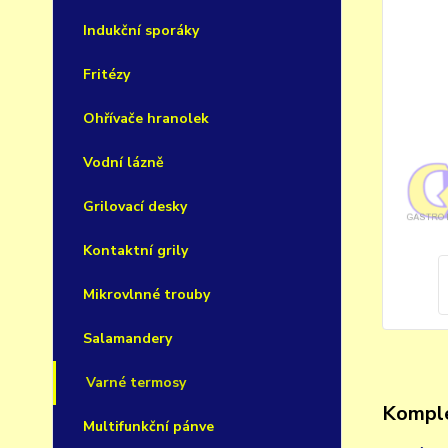
Indukční sporáky
Fritézy
Ohřívače hranolek
Vodní lázně
Grilovací desky
Kontaktní grily
Mikrovlnné trouby
Salamandery
Varné termosy
Komple
Multifunkční pánve