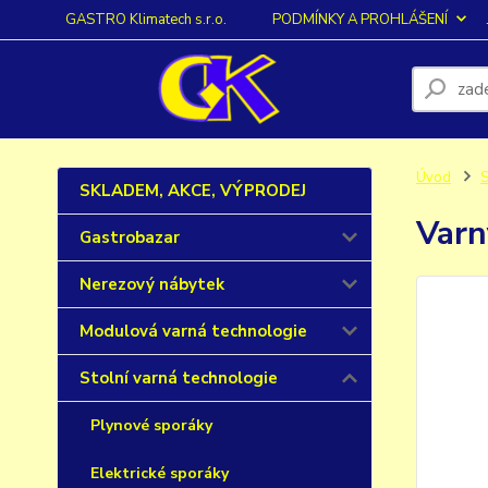
GASTRO Klimatech s.r.o.
PODMÍNKY A PROHLÁŠENÍ
Úvod
S
SKLADEM, AKCE, VÝPRODEJ
Varn
Gastrobazar
Nerezový nábytek
Modulová varná technologie
Stolní varná technologie
Plynové sporáky
Elektrické sporáky