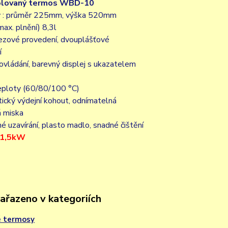
zolovaný termos WBD-10
y : průměr 225mm, výška 520mm
max. plnění) 8,3l
rezové provedení, dvouplášťové
í
ovládání, barevný displej s ukazatelem
teploty (60/80/100 °C)
ický výdejní kohout, odnímatelná
 miska
é uzavírání, plasto madlo, snadné čištění
/ 1,5kW
zařazeno v kategoriích
é termosy