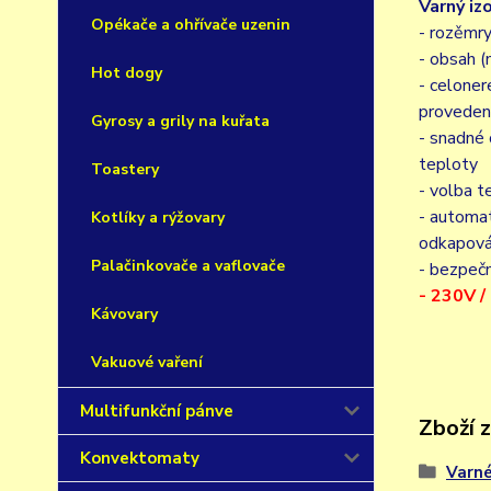
Varný i
Opékače a ohřívače uzenin
- rozěmr
- obsah (
Hot dogy
- celone
proveden
Gyrosy a grily na kuřata
- snadné 
teploty
Toastery
- volba 
- automat
Kotlíky a rýžovary
odkapová
Palačinkovače a vaflovače
- bezpečn
- 230V 
Kávovary
Vakuové vaření
Multifunkční pánve
Zboží 
Konvektomaty
Varn