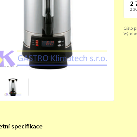
2 
2 3
Číslo p
Výrobc
tní specifikace