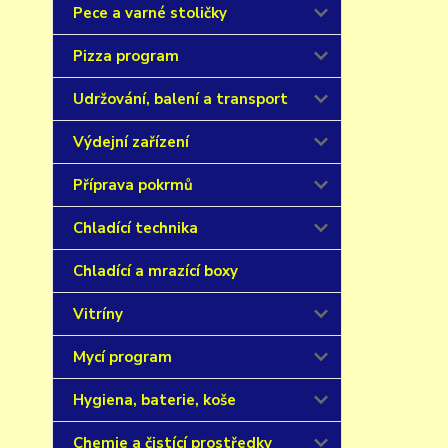
Pece a varné stoličky
Pizza program
Udržování, balení a transport
Výdejní zařízení
Příprava pokrmů
Chladící technika
Chladící a mrazící boxy
Vitríny
Mycí program
Hygiena, baterie, koše
Chemie a čistící prostředky