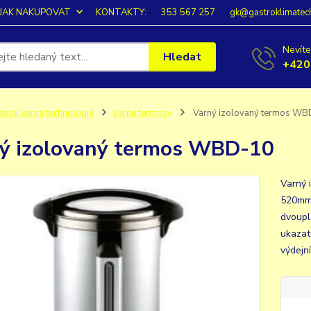
JAK NAKUPOVAT
KONTAKTY:
353 567 257
gk@gastroklimatec
Nevíte
Hledat
+420
tolní varná technologie
Varné termosy
Varný izolovaný termos W
ý izolovaný termos WBD-10
Varný 
520mm 
dvoupl
ukazat
výdejn