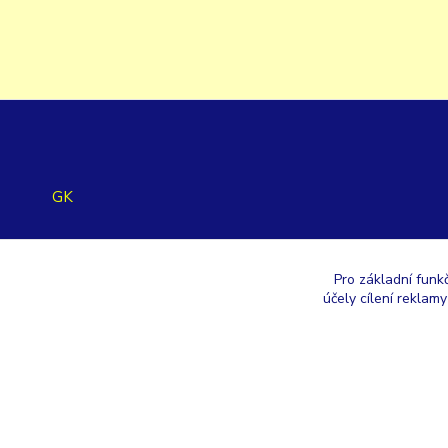
GK
+420 353 567 257
Pro základní funk
účely cílení reklam
eshop@gastroklimatech.cz