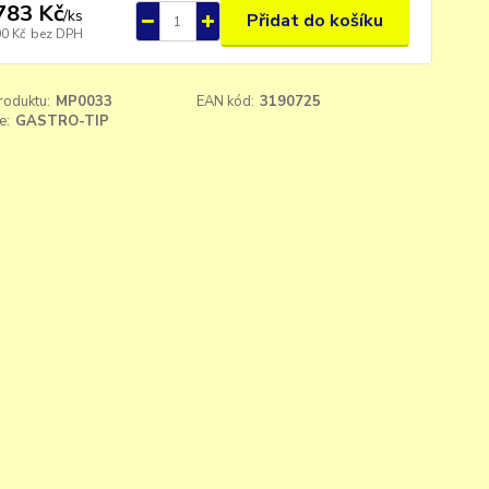
783 Kč
/
ks
Přidat do košíku
00 Kč
bez DPH
roduktu:
MP0033
EAN kód:
3190725
e:
GASTRO-TIP