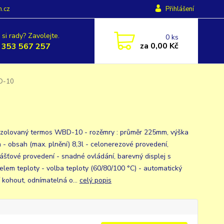
h.cz
Přihlášení
 si rady? Zavolejte.
0
ks
za
0,00 Kč
 353 567 257
BD-10
izolovaný termos WBD-10 - rozěmry : průměr 225mm, výška
- obsah (max. plnění) 8,3l - celonerezové provedení,
ášťové provedení - snadné ovládání, barevný displej s
elem teploty - volba teploty (60/80/100 °C) - automatický
í kohout, odnímatelná o...
celý popis