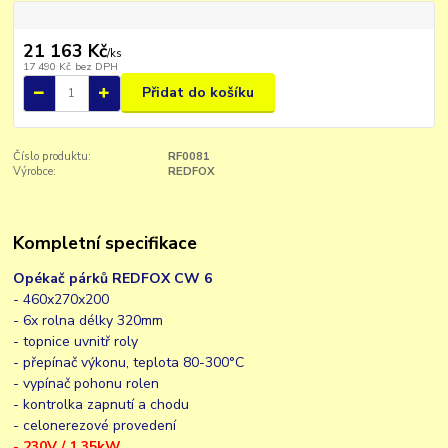
21 163 Kč
/
ks
17 490 Kč
bez DPH
Přidat do košíku
Číslo produktu:
RF0081
Výrobce:
REDFOX
Kompletní specifikace
Opékač párků REDFOX CW 6
- 460x270x200
- 6x rolna délky 320mm
- topnice uvnitř roly
- přepínač výkonu, teplota 80-300°C
- vypínač pohonu rolen
- kontrolka zapnutí a chodu
- celonerezové provedení
- 230V / 1,35kW