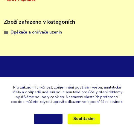
Zboží zařazeno v kategoriích
Opékače a ohřívače uzenin
GK
Pro základní funkčnost, zpříjemnění používání webu, analytické
účely a v případě udělení souhlasu také pro účely cílení reklamy
+420 353 567 257
využíváme soubory cookies. Nastavení vlastních preferencí
cookies můžete kdykoli upravit odkazem ve spodní části stránek.
eshop@gastroklimatech.cz
Souhlasím
Nastavení