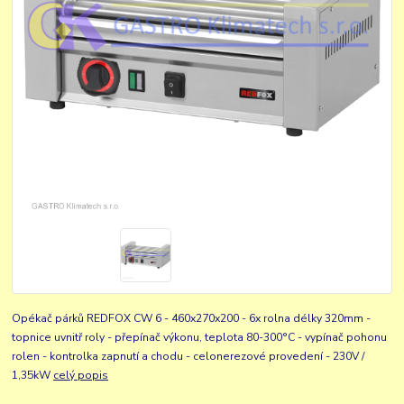
Opékač párků REDFOX CW 6 - 460x270x200 - 6x rolna délky 320mm -
topnice uvnitř roly - přepínač výkonu, teplota 80-300°C - vypínač pohonu
rolen - kontrolka zapnutí a chodu - celonerezové provedení - 230V /
1,35kW
celý popis