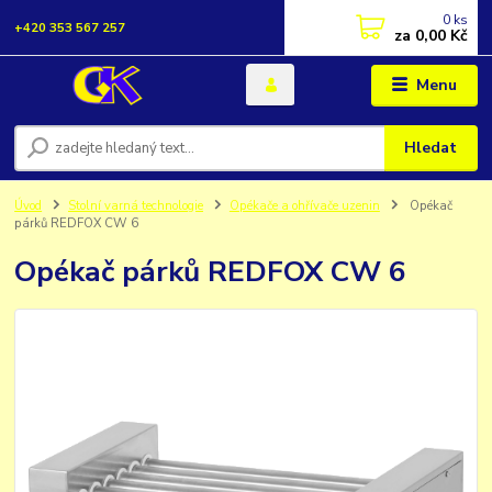
0
ks
+420 353 567 257
za
0,00 Kč
Menu
Hledat
Úvod
Stolní varná technologie
Opékače a ohřívače uzenin
Opékač
párků REDFOX CW 6
Opékač párků REDFOX CW 6