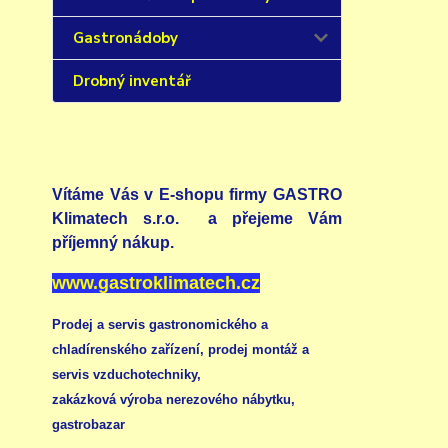
Gastronádoby
Drobný inventář
Vítáme Vás v E-shopu firmy GASTRO
Klimatech s.r.o. a přejeme Vám
příjemný nákup.
www.gastroklimatech.cz
Prodej a servis gastronomického a
chladírenského zařízení,
prodej montáž a
servis vzduchotechniky
,
zakázková výroba nerezového nábytku
,
gastrobazar