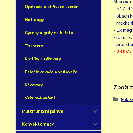
Mikrovl
Opékače a ohřívače uzenin
- 517x4
- obsah 
Hot dogy
- mechani
- 1x mag
Gyrosy a grily na kuřata
- rozmra
- proskle
Toastery
- 230V 
Kotlíky a rýžovary
Palačinkovače a vaflovače
Kávovary
Zboží 
Vakuové vaření
Mikro
Multifunkční pánve
Konvektomaty