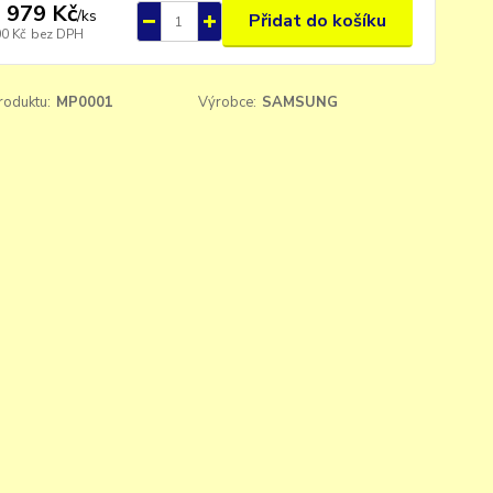
 979 Kč
/
ks
Přidat do košíku
00 Kč
bez DPH
roduktu:
MP0001
Výrobce:
SAMSUNG