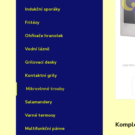
Indukční sporáky
Fritézy
Ohřívače hranolek
Vodní lázně
Grilovací desky
Kontaktní grily
Mikrovlnné trouby
Salamandery
Varné termosy
Komple
Multifunkční pánve