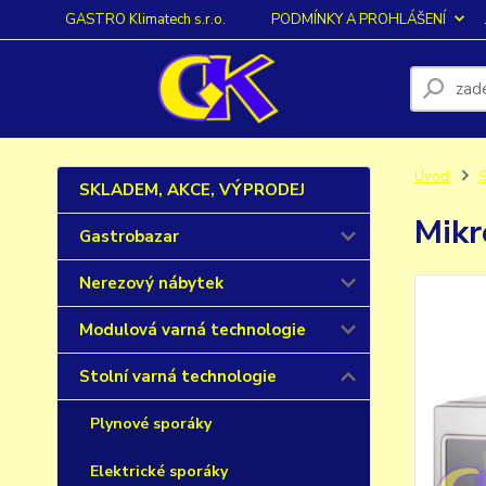
GASTRO Klimatech s.r.o.
PODMÍNKY A PROHLÁŠENÍ
Úvod
S
SKLADEM, AKCE, VÝPRODEJ
Mik
Gastrobazar
Nerezový nábytek
Modulová varná technologie
Stolní varná technologie
Plynové sporáky
Elektrické sporáky