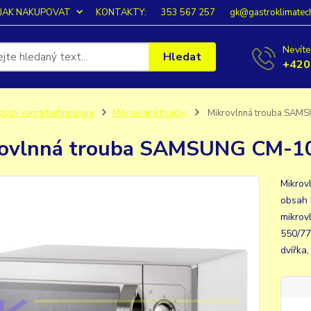
JAK NAKUPOVAT
KONTAKTY:
353 567 257
gk@gastroklimatec
Nevíte
Hledat
+420
tolní varná technologie
Mikrovlnné trouby
Mikrovlnná trouba SAM
rovlnná trouba SAMSUNG CM-1
Mikrov
obsah 
mikrov
550/77
dvířka,