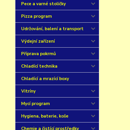
Pece a varné stoličky
Pizza program
Udržování, balení a transport
Výdejní zařízení
Příprava pokrmů
Chladící technika
Chladící a mrazící boxy
Vitríny
Mycí program
Hygiena, baterie, koše
Chemie a čistící prostředky