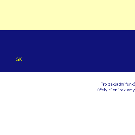
GK
+420 353 567 257
Pro základní funk
účely cílení reklam
eshop@gastroklimatech.cz