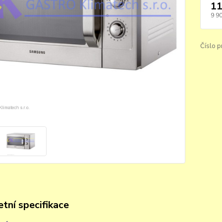
11
9 9
Číslo p
tní specifikace