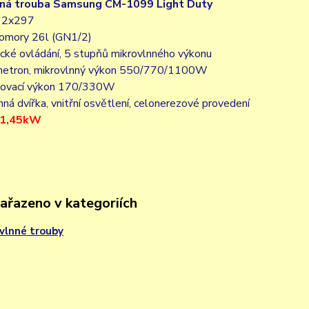
nná trouba Samsung CM-1099 Light Duty
12x297
komory 26l (GN1/2)
cké ovládání, 5 stupňů mikrovlnného výkonu
netron, mikrovlnný výkon 550/770/1100W
zovací výkon 170/330W
nná dvířka, vnitřní osvětlení, celonerezové provedení
/ 1,45kW
zařazeno v kategoriích
vlnné trouby