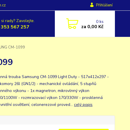
h.cz
Přihlášení
 si rady? Zavolejte.
0
ks
za
0,00 Kč
 353 567 257
SUNG CM-1099
099
lnná trouba Samsung CM-1099 Light Duty - 517x412x297 -
komory 26l (GN1/2) - mechanické ovládání, 5 stupňů
lnného výkonu - 1x magnetron, mikrovlnný výkon
0/1100W - rozmrazovací výkon 170/330W - prosklenná
 vnitřní osvětlení, celonerezové proved...
celý popis