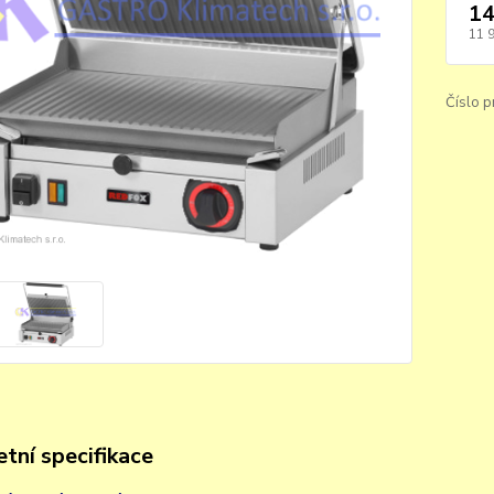
14
11 
Číslo p
tní specifikace