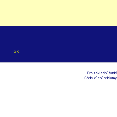
GK
+420 353 567 257
Pro základní funk
účely cílení reklam
eshop@gastroklimatech.cz