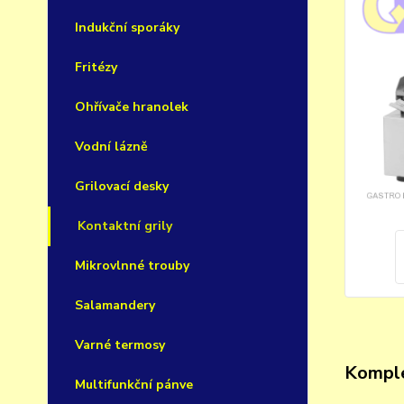
Indukční sporáky
Fritézy
Ohřívače hranolek
Vodní lázně
Grilovací desky
Kontaktní grily
Mikrovlnné trouby
Salamandery
Varné termosy
Komple
Multifunkční pánve