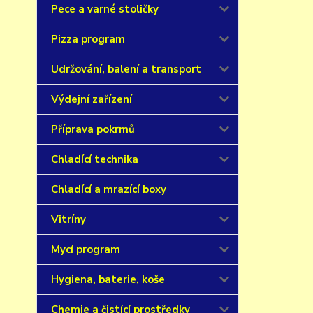
Pece a varné stoličky
Pizza program
Udržování, balení a transport
Výdejní zařízení
Příprava pokrmů
Chladící technika
Chladící a mrazící boxy
Vitríny
Mycí program
Hygiena, baterie, koše
Chemie a čistící prostředky