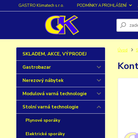
GASTRO Klimatech s.r.o.
PODMÍNKY A PROHLÁŠENÍ
Úvod
S
SKLADEM, AKCE, VÝPRODEJ
Kont
Gastrobazar
Nerezový nábytek
Modulová varná technologie
Stolní varná technologie
Plynové sporáky
Elektrické sporáky