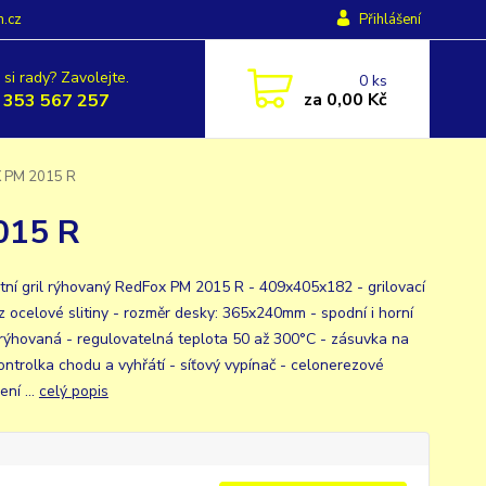
h.cz
Přihlášení
 si rady? Zavolejte.
0
ks
za
0,00 Kč
 353 567 257
X PM 2015 R
015 R
tní gril rýhovaný RedFox PM 2015 R - 409x405x182 - grilovací
z ocelové slitiny - rozměr desky: 365x240mm - spodní i horní
rýhovaná - regulovatelná teplota 50 až 300°C - zásuvka na
kontrolka chodu a vyhřátí - síťový vypínač - celonerezové
ní ...
celý popis