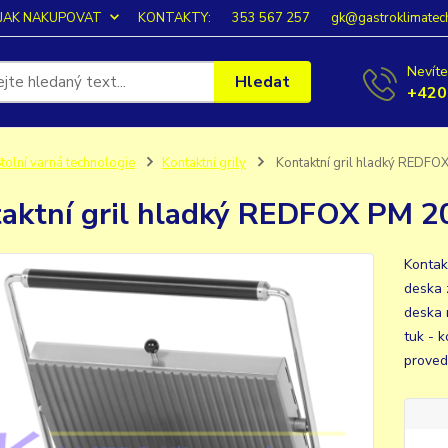
JAK NAKUPOVAT
KONTAKTY:
353 567 257
gk@gastroklimatec
Nevíte
Hledat
+420
tolní varná technologie
Kontaktní grily
Kontaktní gril hladký REDFO
aktní gril hladký REDFOX PM 2
Kontak
deska 
deska 
tuk - 
provede