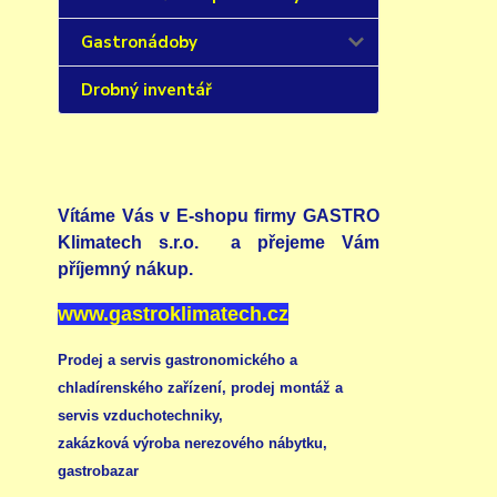
Gastronádoby
Drobný inventář
Vítáme Vás v E-shopu firmy GASTRO
Klimatech s.r.o. a přejeme Vám
příjemný nákup.
www.gastroklimatech.cz
Prodej a servis gastronomického a
chladírenského zařízení,
prodej montáž a
servis vzduchotechniky
,
zakázková výroba nerezového nábytku
,
gastrobazar