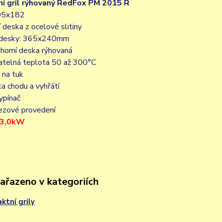
í gril rýhovaný RedFox PM 2015 R
05x182
í deska z ocelové slitiny
 desky: 365x240mm
i horní deska rýhovaná
vatelná teplota 50 až 300°C
 na tuk
ka chodu a vyhřátí
vypínač
rezové provedení
/ 3,0kW
zařazeno v kategoriích
ktní grily