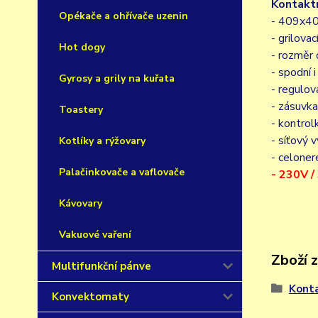
Kontaktn
Opékače a ohřívače uzenin
- 409x4
- grilovac
Hot dogy
- rozměr
- spodní 
Gyrosy a grily na kuřata
- regulo
- zásuvka
Toastery
- kontrol
- síťový 
Kotlíky a rýžovary
- celone
Palačinkovače a vaflovače
- 230V 
Kávovary
Vakuové vaření
Zboží 
Multifunkční pánve
Konta
Konvektomaty