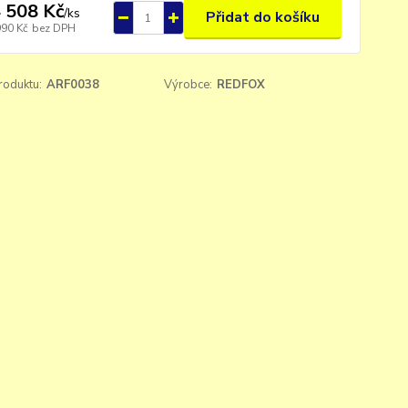
 508 Kč
/
ks
Přidat do košíku
990 Kč
bez DPH
roduktu:
ARF0038
Výrobce:
REDFOX