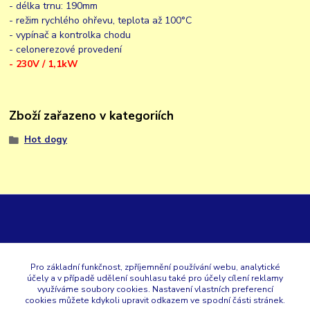
- délka trnu: 190mm
- režim rychlého ohřevu, teplota až 100°C
- vypínač a kontrolka chodu
- celonerezové provedení
- 230V / 1,1kW
Zboží zařazeno v kategoriích
Hot dogy
GK
Pro základní funkčnost, zpříjemnění používání webu, analytické
účely a v případě udělení souhlasu také pro účely cílení reklamy
+420 353 567 257
využíváme soubory cookies. Nastavení vlastních preferencí
cookies můžete kdykoli upravit odkazem ve spodní části stránek.