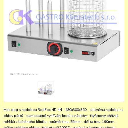
Hot-dog s nádobou RedFox HD 4N - 480x300x350 - skleněná nádoba na
ohřev párků - samostatné vyhřívání hrotů a nádoby - čtyřtrnový ohřívač
rohlíků z leštěného hliníku - průměr trnu: 25mm - délka trnu: 190mm -
režim rychlého ohřevu, teplota až 100°C - vypínač a kontrolka chodu...