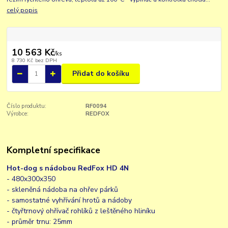
celý popis
10 563 Kč
/
ks
8 730 Kč
bez DPH
Přidat do košíku
Číslo produktu:
RF0094
Výrobce:
REDFOX
Kompletní specifikace
Hot-dog s nádobou RedFox HD 4N
- 480x300x350
- skleněná nádoba na ohřev párků
- samostatné vyhřívání hrotů a nádoby
- čtyřtrnový ohřívač rohlíků z leštěného hliníku
- průměr trnu: 25mm