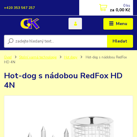
0
ks
+420 353 567 257
za
0,00 Kč
Menu
Hledat
Úvod
Stolní varná technologie
Hot dogy
Hot-dog s nádobou RedFox
HD 4N
Hot-dog s nádobou RedFox HD
4N