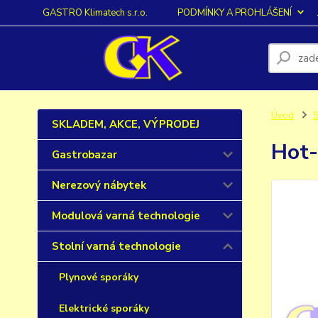
GASTRO Klimatech s.r.o.
PODMÍNKY A PROHLÁŠENÍ
Úvod
S
SKLADEM, AKCE, VÝPRODEJ
Hot
Gastrobazar
Nerezový nábytek
Modulová varná technologie
Stolní varná technologie
Plynové sporáky
Elektrické sporáky