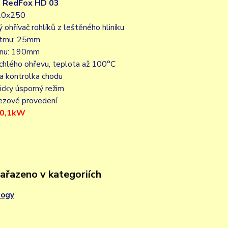
 RedFox HD 03
20x250
ý ohřívač rohlíků z leštěného hliníku
 trnu: 25mm
trnu: 190mm
ychlého ohřevu, teplota až 100°C
 a kontrolka chodu
icky úsporný režim
rezové provedení
/ 0,1kW
zařazeno v kategoriích
dogy