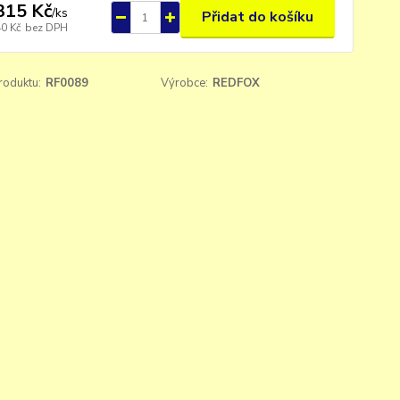
315 Kč
/
ks
Přidat do košíku
40 Kč
bez DPH
roduktu:
RF0089
Výrobce:
REDFOX