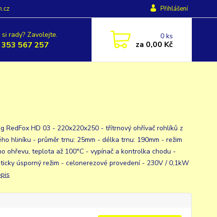
h.cz
Přihlášení
 si rady? Zavolejte.
0
ks
za
0,00 Kč
 353 567 257
g RedFox HD 03 - 220x220x250 - třítrnový ohřívač rohlíků z
ého hliníku - průměr trnu: 25mm - délka trnu: 190mm - režim
ho ohřevu, teplota až 100°C - vypínač a kontrolka chodu -
ticky úsporný režim - celonerezové provedení - 230V / 0,1kW
opis