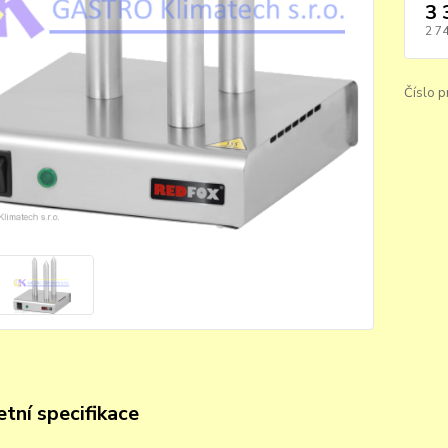
3 
2 7
Číslo p
tní specifikace