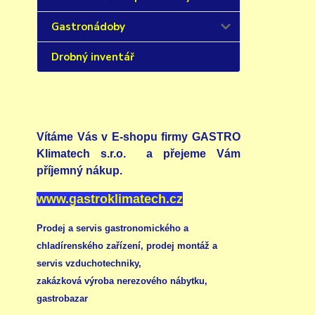
Gastronádoby
Drobný inventář
Vítáme Vás v E-shopu firmy GASTRO
Klimatech s.r.o. a přejeme Vám
příjemný nákup.
www.gastroklimatech.cz
Prodej a servis gastronomického a
chladírenského zařízení,
prodej montáž a
servis vzduchotechniky
,
zakázková výroba nerezového nábytku
,
gastrobazar