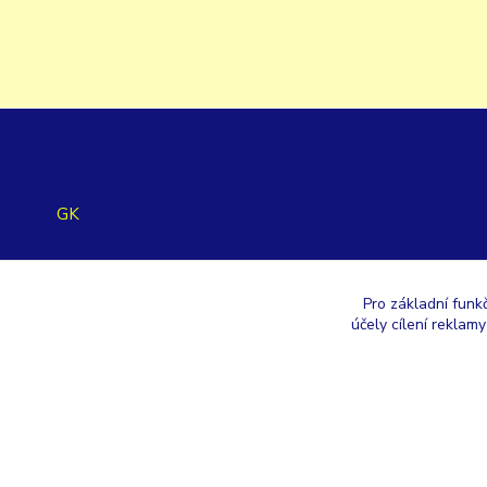
GK
+420 353 567 257
Pro základní funk
účely cílení reklam
eshop@gastroklimatech.cz