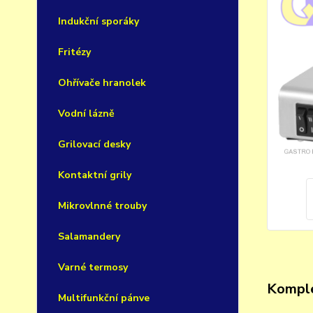
Indukční sporáky
Fritézy
Ohřívače hranolek
Vodní lázně
Grilovací desky
Kontaktní grily
Mikrovlnné trouby
Salamandery
Varné termosy
Komple
Multifunkční pánve