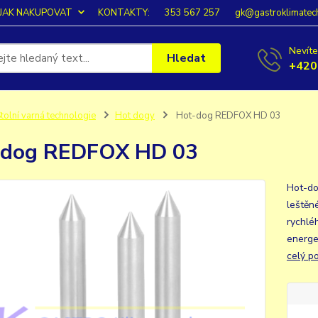
JAK NAKUPOVAT
KONTAKTY:
353 567 257
gk@gastroklimatec
Nevíte
Hledat
+420
tolní varná technologie
Hot dogy
Hot-dog REDFOX HD 03
-dog REDFOX HD 03
Hot-do
leštěn
rychlé
energe
celý p