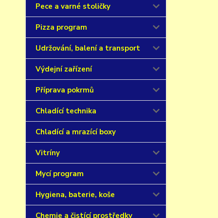
Pece a varné stoličky
Pizza program
Udržování, balení a transport
Výdejní zařízení
Příprava pokrmů
Chladící technika
Chladící a mrazící boxy
Vitríny
Mycí program
Hygiena, baterie, koše
Chemie a čistící prostředky