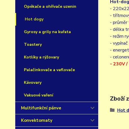
Hot-dog
Opékače a ohřívače uzenin
- 220x2
- třítrnov
Hot dogy
- průměr
- délka 
Gyrosy a grily na kuřata
- režim r
- vypínač
Toastery
- energet
- celone
Kotlíky a rýžovary
- 230V 
Palačinkovače a vaflovače
Kávovary
Vakuové vaření
Zboží 
Multifunkční pánve
Hot 
Konvektomaty