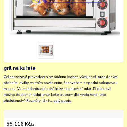
gril na kuřata
Celonerezové provedení s ovládáním jednotlivých jehel, prosklenými
předními dvířky, vnitřním osvětlením, časovačem a spodní odkapovou
miskou. Ve standardu základní špízy na grilování kuřat. Příplatkově
možno dodat náhradní jehly, koše a spony dle vyobrzeneného
příslušenství. Rozměry (d x h...
celý popis
55 116 Kč
/
ks