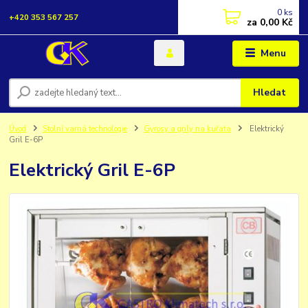
0
ks
+420 353 567 257
za
0,00 Kč
Menu
Hledat
Úvod
Stolní varná technologie
Gyrosy a grily na kuřata
Elektrický
Gril E-6P
Elektrický Gril E-6P