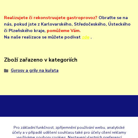
Realizujete či rekonstruujete gastroprovoz?
Obraťte se na
nás,
pokud jste z Karlovarského, Středočeského, Ústeckého
či Plzeňského kraje,
pomůžeme Vám.
Na naše realizace se můžete podívat
zde
.
Zboží zařazeno v kategoriích
Gyrosy a grily na kuřata
GK
Pro základní funkčnost, zpříjemnění používání webu, analytické
účely a v případě udělení souhlasu také pro účely cílení reklamy
+420 353 567 257
využíváme soubory cookies. Nastavení vlastních preferencí