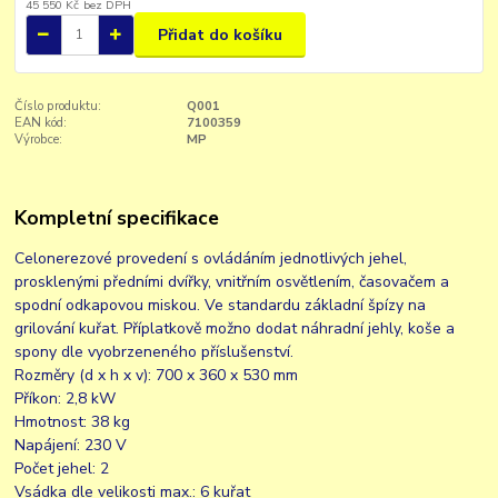
45 550 Kč
bez DPH
Přidat do košíku
Číslo produktu:
Q001
EAN kód:
7100359
Výrobce:
MP
Kompletní specifikace
Celonerezové provedení s ovládáním jednotlivých jehel,
prosklenými předními dvířky, vnitřním osvětlením, časovačem a
spodní odkapovou miskou. Ve standardu základní špízy na
grilování kuřat. Příplatkově možno dodat náhradní jehly, koše a
spony dle vyobrzeneného příslušenství.
Rozměry (d x h x v):
700 x 360 x 530 mm
Příkon:
2,8 kW
Hmotnost:
38 kg
Napájení:
230 V
Počet jehel:
2
Vsádka dle velikosti max.:
6 kuřat