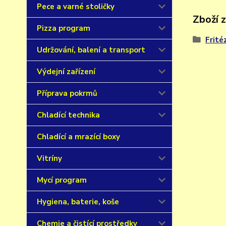
Pece a varné stoličky
Zboží 
Pizza program
Frité
Udržování, balení a transport
Výdejní zařízení
Příprava pokrmů
Chladící technika
Chladící a mrazící boxy
Vitríny
Mycí program
Hygiena, baterie, koše
Chemie a čistící prostředky