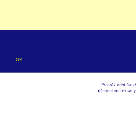
GK
+420 353 567 257
Pro základní funk
účely cílení reklam
eshop@gastroklimatech.cz