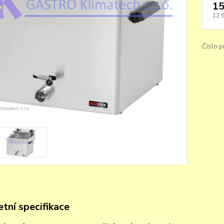
15
12 
Číslo p
tní specifikace