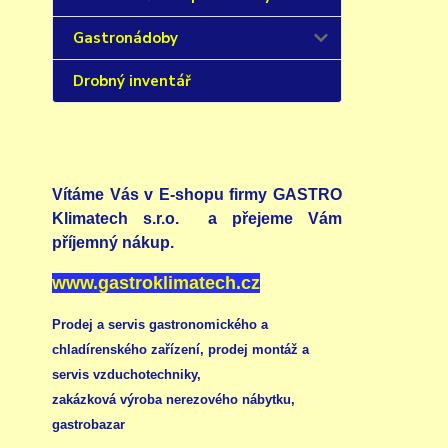
Gastronádoby
Drobný inventář
Vítáme Vás v E-shopu firmy GASTRO
Klimatech s.r.o. a přejeme Vám
příjemný nákup.
www.gastroklimatech.cz
Prodej a servis gastronomického a
chladírenského zařízení,
prodej montáž a
servis vzduchotechniky
,
zakázková výroba nerezového nábytku
,
gastrobazar