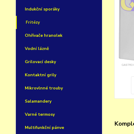
Indukční sporáky
Fritézy
Ohřívače hranolek
Vodní lázně
Grilovací desky
Kontaktní grily
Mikrovlnné trouby
Salamandery
Varné termosy
Komple
Multifunkční pánve