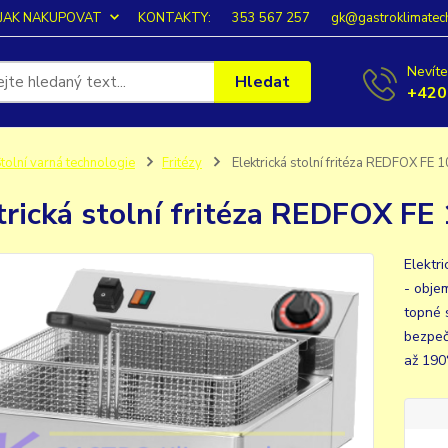
JAK NAKUPOVAT
KONTAKTY:
353 567 257
gk@gastroklimatec
Nevíte
Hledat
+420
tolní varná technologie
Fritézy
Elektrická stolní fritéza REDFOX FE 
trická stolní fritéza REDFOX FE
Elektr
- obje
topné s
bezpeč
až 190°