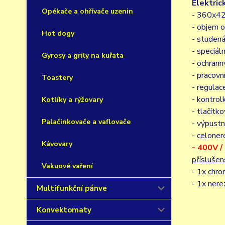
Elektric
Opékače a ohřívače uzenin
- 360x4
- objem o
Hot dogy
- studen
- speciál
Gyrosy a grily na kuřata
- ochrann
- pracov
Toastery
- regula
- kontrolk
Kotlíky a rýžovary
- tlačítko
Palačinkovače a vaflovače
- výpustn
- celoner
Kávovary
- 400V 
příslušen
Vakuové vaření
- 1x chr
- 1x nere
Multifunkční pánve
Konvektomaty