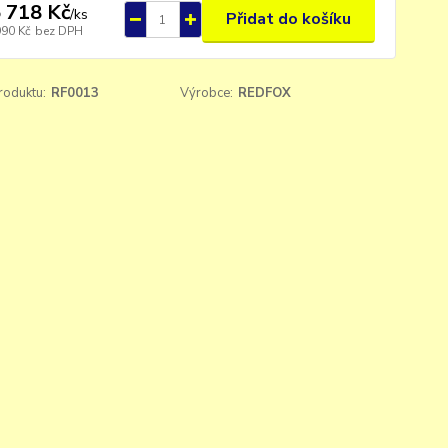
 718 Kč
/
ks
Přidat do košíku
990 Kč
bez DPH
roduktu:
RF0013
Výrobce:
REDFOX