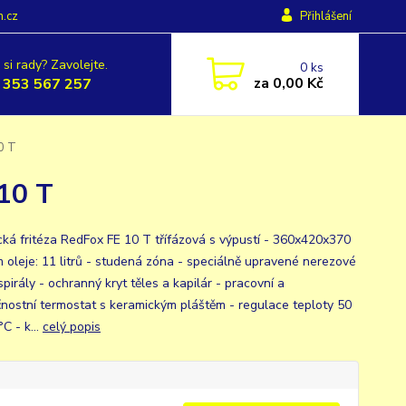
h.cz
Přihlášení
 si rady? Zavolejte.
0
ks
za
0,00 Kč
 353 567 257
10 T
 10 T
ická fritéza RedFox FE 10 T třífázová s výpustí - 360x420x370
m oleje: 11 litrů - studená zóna - speciálně upravené nerezové
pirály - ochranný kryt těles a kapilár - pracovní a
nostní termostat s keramickým pláštěm - regulace teploty 50
C - k...
celý popis