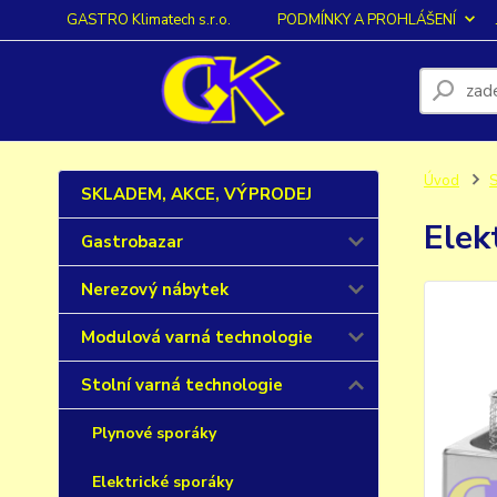
GASTRO Klimatech s.r.o.
PODMÍNKY A PROHLÁŠENÍ
Úvod
S
SKLADEM, AKCE, VÝPRODEJ
Elek
Gastrobazar
Nerezový nábytek
Modulová varná technologie
Stolní varná technologie
Plynové sporáky
Elektrické sporáky