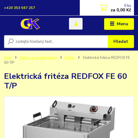
0
ks
+420 353 567 257
za
0,00 Kč
Menu
Hledat
Úvod
Stolní varná technologie
Fritézy
Elektrická fritéza REDFOX FE
60 T/P
Elektrická fritéza REDFOX FE 60
T/P