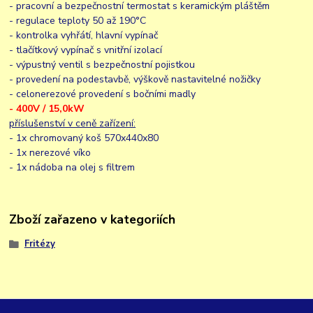
- pracovní a bezpečnostní termostat s keramickým pláštěm
- regulace teploty 50 až 190°C
- kontrolka vyhřátí, hlavní vypínač
- tlačítkový vypínač s vnitřní izolací
- výpustný ventil s bezpečnostní pojistkou
- provedení na podestavbě, výškově nastavitelné nožičky
- celonerezové provedení s bočními madly
- 400V / 15,0kW
příslušenství v ceně zařízení:
- 1x chromovaný koš 570x440x80
- 1x nerezové víko
- 1x nádoba na olej s filtrem
Zboží zařazeno v kategoriích
Fritézy