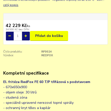
celý popis
42 229 Kč
/
ks
34 900 Kč
bez DPH
Přidat do košíku
Číslo produktu:
RF0024
Výrobce:
REDFOX
Kompletní specifikace
El. fritéza RedFox FE 60 T/P třífázová s podstavcem
- 670x650x900
- objem oleje: 30 litrů
- studená zóna
- speciálně upravené nerezové topné spirály
- ochranný kryt těles a kapilár