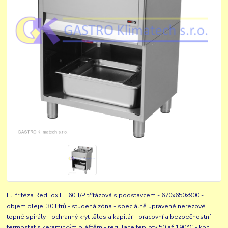
El. fritéza RedFox FE 60 T/P třífázová s podstavcem - 670x650x900 -
objem oleje: 30 litrů - studená zóna - speciálně upravené nerezové
topné spirály - ochranný kryt těles a kapilár - pracovní a bezpečnostní
termostat s keramickým pláštěm - regulace teploty 50 až 190°C - kon...