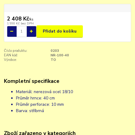
2 408 Kč
/
ks
1 990 Kč
bez DPH
Přidat do košíku
Číslo produktu:
0203
EAN kód:
NR-100-40
Výrobce:
TO
Kompletní specifikace
Materiál: nerezová ocel 18/10
Průměr hrnce: 40 cm
Průměr perforace: 10 mm
Barva: stříbrná
Zboží zařazeno v kategoriích