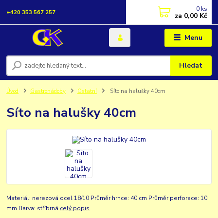
0
ks
+420 353 567 257
za
0,00 Kč
Menu
Hledat
Úvod
Gastronádoby
Ostatní
Síto na halušky 40cm
Síto na halušky 40cm
Materiál: nerezová ocel 18/10 Průměr hrnce: 40 cm Průměr perforace: 10
mm Barva: stříbrná
celý popis